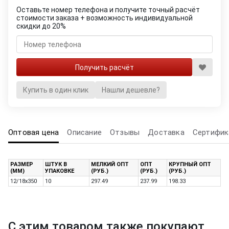
Оставьте номер телефона и получите точный расчёт
стоимости заказа + возможность индивидуальной
скидки до 20%
Купить в один клик
Нашли дешевле?
Оптовая цена
Описание
Отзывы
Доставка
Сертифик
РАЗМЕР
ШТУК В
МЕЛКИЙ ОПТ
ОПТ
КРУПНЫЙ ОПТ
(ММ)
УПАКОВКЕ
(РУБ.)
(РУБ.)
(РУБ.)
12/18x350
10
297.49
237.99
198.33
С этим товаром также покупают