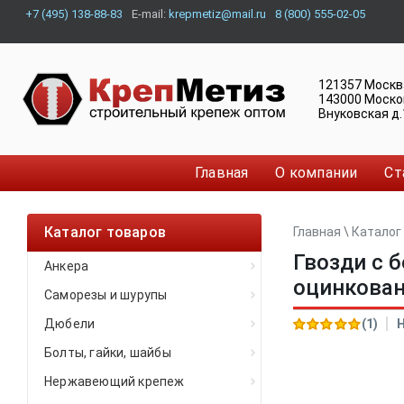
+7 (495) 138-88-83
E-mail:
krepmetiz@mail.ru
8 (800) 555-02-05
121357
Москв
143000
Моско
Внуковская д.
Главная
О компании
Ст
Каталог товаров
Главная
\
Каталог
Гвозди с 
Анкера
оцинкова
Саморезы и шурупы
Дюбели
(1)
Болты, гайки, шайбы
Нержавеющий крепеж