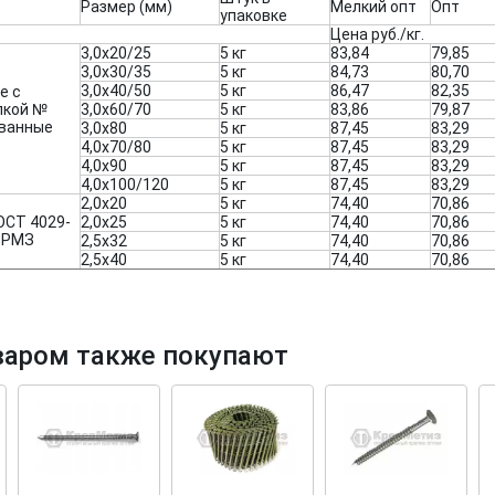
Размер (мм)
Мелкий опт
Опт
упаковке
Цена руб./кг.
3,0х20/25
5 кг
83,84
79,85
3,0х30/35
5 кг
84,73
80,70
3,0х40/50
5 кг
86,47
82,35
е с
пкой №
3,0х60/70
5 кг
83,86
79,87
ованные
3,0х80
5 кг
87,45
83,29
4,0х70/80
5 кг
87,45
83,29
тков!
Cкрытый крепеж
4,0х90
5 кг
87,45
83,29
4,0х100/120
5 кг
87,45
83,29
ные HKR-R
Крепление террас и фасадов
2,0х20
5 кг
74,40
70,86
ОСТ 4029-
2,0х25
5 кг
74,40
70,86
е РМЗ
2,5х32
5 кг
74,40
70,86
У нас появился
скрытый
2,5х40
5 кг
74,40
70,86
крепеж для деревянных террас
ских
и фасадов
.
2020 года!
варом также покупают