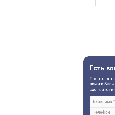
Есть во
Просто оста
вами в ближ
соответств