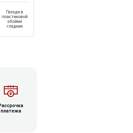
Гвозди в
пластиковой
обойме
гладкие
Рассрочка
платежа