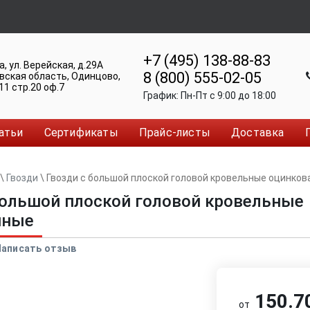
+7 (495) 138-88-83
а
,
ул. Верейская, д.29А
8 (800) 555-02-05
вская область, Одинцово
,
11 стр.20 оф.7
График:
Пн-Пт c 9:00 до 18:00
атьи
Сертификаты
Прайс-листы
Доставка
\
Гвозди
\
Гвозди с большой плоской головой кровельные оцинко
большой плоской головой кровельные
нные
Написать отзыв
150.70
от