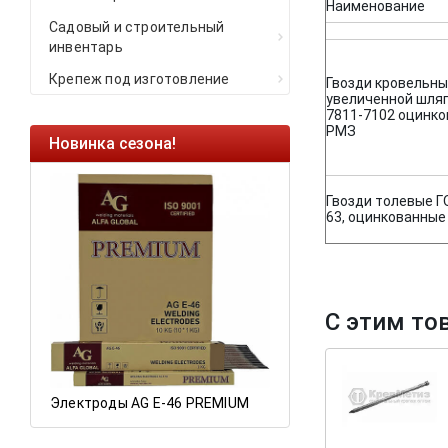
Наименование
Садовый и строительный
инвентарь
Крепеж под изготовление
Гвозди кровельны
увеличенной шля
7811-7102 оцинк
РМЗ
Новинка сезона!
Ликвидация оста
Саморезы кровель
HARPOON EURO
Гвозди толевые Г
63, оцинкованны
Ликвидация склад
остатков по ценам 
С этим то
а
Электроды AG E-46 PREMIUM