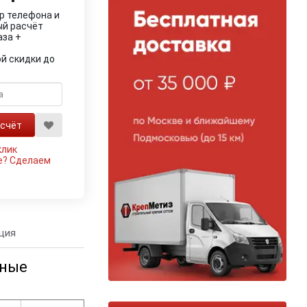
р телефона и
ый расчёт
аза +
й скидки до
клик
е?
Сделаем
ция
ьные