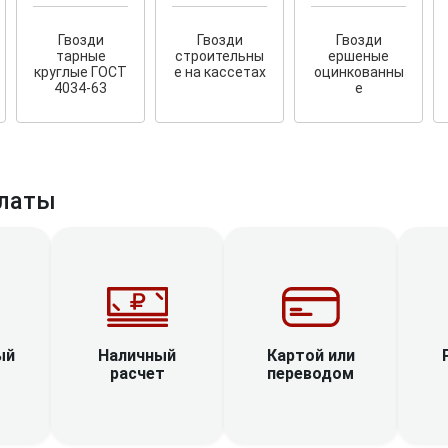
Гвозди
Гвозди
Гвозди
тарные
строительны
ершеные
круглые ГОСТ
е на кассетах
оцинкованны
4034-63
е
латы
Наличный
ый
Картой или
расчет
переводом