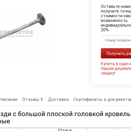
Оставьте номе
получите точн
стоимости зак
возможность
индивидуально
20%
Купить в один 
Нашли дешевл
скидку!
Описание
Отзывы
1
Доставка
Сертификаты и документа
озди с большой плоской головкой кровел
ные
Штук в