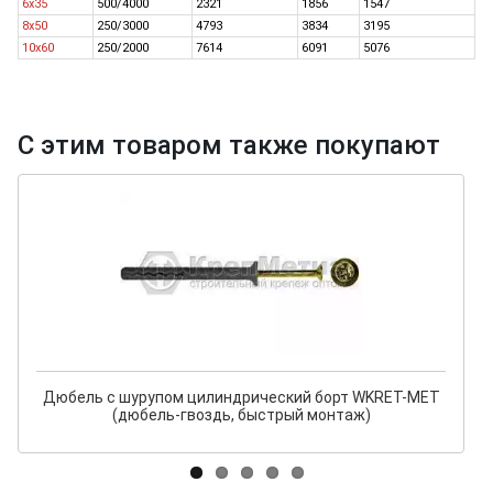
6х35
500/4000
2321
1856
1547
8х50
250/3000
4793
3834
3195
10х60
250/2000
7614
6091
5076
С этим товаром также покупают
Дюбель с шурупом цилиндрический борт WKRET-MET
(дюбель-гвоздь, быстрый монтаж)