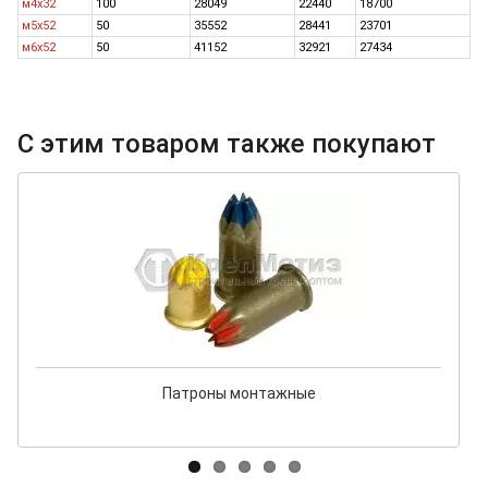
м4х32
100
28049
22440
18700
м5х52
50
35552
28441
23701
м6х52
50
41152
32921
27434
С этим товаром также покупают
Патроны монтажные