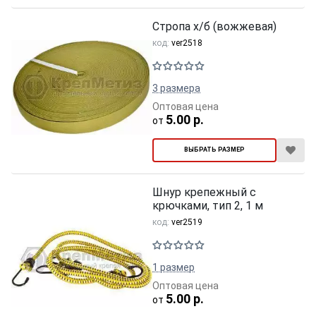
Стропа х/б (вожжевая)
код:
ver2518
3 размера
Оптовая цена
5.00 р.
от
ВЫБРАТЬ РАЗМЕР
Шнур крепежный с
крючками, тип 2, 1 м
код:
ver2519
1 размер
Оптовая цена
5.00 р.
от