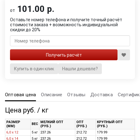
101.00 р.
от
Оставьте номер телефона и получите точный расчёт
стоимости заказа + возможность индивидуальной
скидки до 20%
Купить в один клик
Нашли дешевле?
Оптовая цена
Описание
Отзывы
Доставка
Сертифик
Цена руб. / кг
РАЗМЕР
МЕЛКИЙ ОПТ
ОПТ
КРУПНЫЙ ОПТ
ВЕС
(ММ)
(РУБ.)
(РУБ.)
(РУБ.)
6,0 x 12
5 кг
237.26
212.72
179.99
6,0 x 14
5 кг
237.26
212.72
179.99