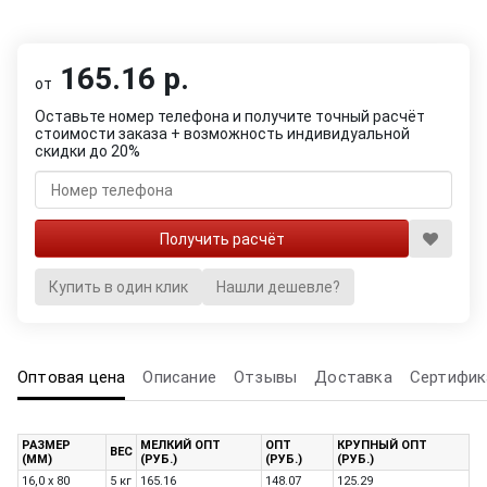
165.16 р.
от
Оставьте номер телефона и получите точный расчёт
стоимости заказа + возможность индивидуальной
скидки до 20%
Купить в один клик
Нашли дешевле?
Оптовая цена
Описание
Отзывы
Доставка
Сертифик
РАЗМЕР
МЕЛКИЙ ОПТ
ОПТ
КРУПНЫЙ ОПТ
ВЕС
(ММ)
(РУБ.)
(РУБ.)
(РУБ.)
16,0 x 80
5 кг
165.16
148.07
125.29