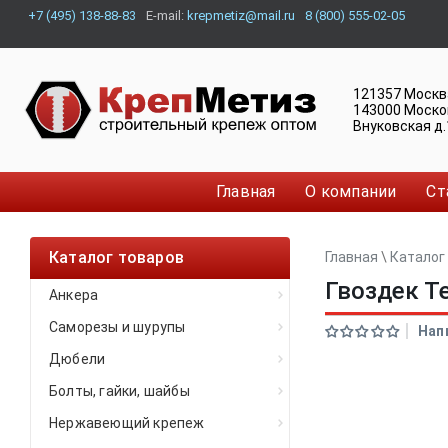
+7 (495) 138-88-83
E-mail:
krepmetiz@mail.ru
8 (800) 555-02-05
121357
Москв
143000
Моско
Внуковская д.
Главная
О компании
Ст
Каталог товаров
Главная
\
Каталог
Гвоздек Те
Анкера
Саморезы и шурупы
Нап
Дюбели
Болты, гайки, шайбы
Нержавеющий крепеж