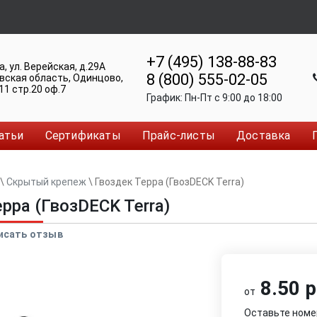
+7 (495) 138-88-83
а
,
ул. Верейская, д.29А
8 (800) 555-02-05
вская область, Одинцово
,
11 стр.20 оф.7
График:
Пн-Пт c 9:00 до 18:00
атьи
Сертификаты
Прайс-листы
Доставка
\
Скрытый крепеж
\
Гвоздек Терра (ГвозDECK Terra)
рра (ГвозDECK Terra)
исать отзыв
8.50 р
от
Оставьте номе