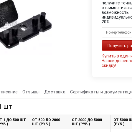
получите точн
стоимости зак
возможность
индивидуально
20%
Купить в один 
Нашли дешевл
скидку!
Описание
Отзывы
Доставка
Сертификаты и документац
1 шт.
Т 1 ДО 500 ШТ
ОТ 500 ДО 2000
ОТ 2000 ДО 5000
ОТ 5000 
РУБ.)
ШТ (РУБ.)
ШТ (РУБ.)
(РУБ.)