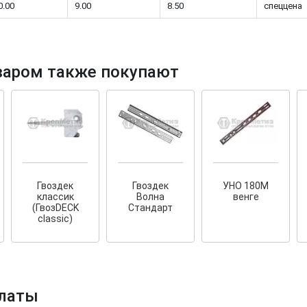
0.00
9.00
8.50
спеццена
варом также покупают
ков!
Cкрытый крепеж
е HKR-R
Крепление террас и фасадов
У нас появился
скрытый
крепеж для деревянных террас
их
и фасадов
.
020 года!
Гвоздек
Гвоздек
УНО 180М
классик
Волна
венге
(ГвозDECK
Стандарт
classic)
латы