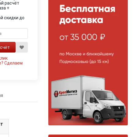
ый расчёт
аза +
й скидки до
клик
е?
Сделаем
ия
ШТ