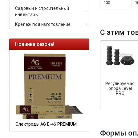
100
1
Садовый и строительный
инвентарь
Крепеж под изготовление
С этим то
Новинка сезона!
Ликвидация остат
Саморезы кровельны
HARPOON EURO
Ликвидация складск
остатков по ценам 2
Регулируемая
опора Level
PRO
Электроды AG E-46 PREMIUM
Формы оп