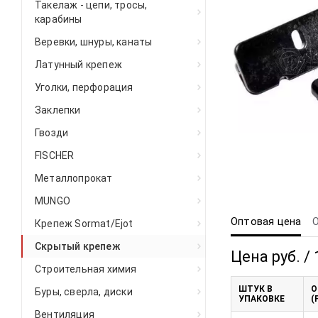
Такелаж - цепи, тросы,
карабины
Веревки, шнуры, канаты
Латунный крепеж
Уголки, перфорация
Заклепки
Гвозди
FISCHER
Металлопрокат
MUNGO
Оптовая цена
Крепеж Sormat/Ejot
Скрытый крепеж
Цена руб. / 
Строительная химия
ШТУК В
О
Буры, сверла, диски
УПАКОВКЕ
(
Вентиляция