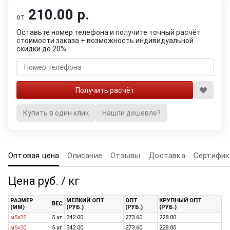
210.00 р.
от
Оставьте номер телефона и получите точный расчёт
стоимости заказа + возможность индивидуальной
скидки до 20%
Купить в один клик
Нашли дешевле?
Оптовая цена
Описание
Отзывы
Доставка
Сертифик
Цена руб. / кг
РАЗМЕР
МЕЛКИЙ ОПТ
ОПТ
КРУПНЫЙ ОПТ
ВЕС
(ММ)
(РУБ.)
(РУБ.)
(РУБ.)
м5х25
5 кг
342.00
273.60
228.00
м5х30
5 кг
342.00
273.60
228.00