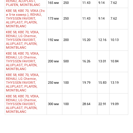
REHAU, ALUPLAST,
165 мм
250
11.43
9.14
7.62
PLAFEN, MONTBLANC
KBE 58, KBE 70, VEKA (3-х
и 5-ти камер.), REHAU,
THYSSEN FAVORIT,
173 мм
250
11.43
9.14
7.62
ALUPLAST, PLAFEN,
MONTBLANC
KBE 58, KBE 70, VEKA,
REHAU, LG Chemie,
THYSSEN FAVORIT,
192 мм
200
15.20
12.16
10.13
ALUPLAST, PLAFEN,
MONTBLANC
KBE 58, KBE 70, VEKA,
REHAU, LG Chemie,
THYSSEN FAVORIT,
200 мм
500
16.26
13.01
10.84
ALUPLAST, PLAFEN,
MONTBLANC
KBE 58, KBE 70, VEKA,
REHAU, LG Chemie,
THYSSEN FAVORIT,
250 мм
100
19.79
15.83
13.19
ALUPLAST, PLAFEN,
MONTBLANC
KBE 58, KBE 70, VEKA,
REHAU, LG Chemie,
THYSSEN FAVORIT,
300 мм
100
28.64
22.91
19.09
ALUPLAST, PLAFEN,
MONTBLANC