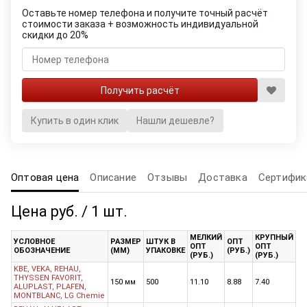
Оставьте номер телефона и получите точный расчёт
стоимости заказа + возможность индивидуальной
скидки до 20%
Купить в один клик
Нашли дешевле?
Оптовая цена
Описание
Отзывы
Доставка
Сертифик
Цена руб. / 1 шт.
МЕЛКИЙ
КРУПНЫЙ
УСЛОВНОЕ
РАЗМЕР
ШТУК В
ОПТ
ОПТ
ОПТ
ОБОЗНАЧЕНИЕ
(ММ)
УПАКОВКЕ
(РУБ.)
(РУБ.)
(РУБ.)
KBE, VEKA, REHAU,
THYSSEN FAVORIT,
150 мм
500
11.10
8.88
7.40
ALUPLAST, PLAFEN,
MONTBLANC, LG Chemie