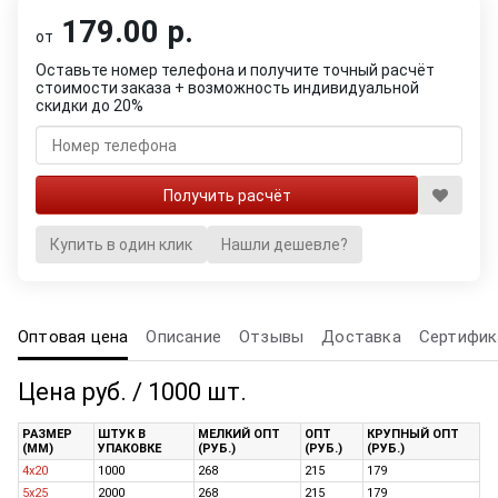
179.00 р.
от
Оставьте номер телефона и получите точный расчёт
стоимости заказа + возможность индивидуальной
скидки до 20%
Купить в один клик
Нашли дешевле?
Оптовая цена
Описание
Отзывы
Доставка
Сертифик
Цена руб. / 1000 шт.
РАЗМЕР
ШТУК В
МЕЛКИЙ ОПТ
ОПТ
КРУПНЫЙ ОПТ
(ММ)
УПАКОВКЕ
(РУБ.)
(РУБ.)
(РУБ.)
4х20
1000
268
215
179
5х25
2000
268
215
179