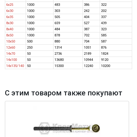
6х25
1000
483
386
322
6х30
1000
303
242
202
6х35
1000
505
404
337
8х30
1000
659
527
439
8х40
1000
484
387
323
8х50
1000
878
702
585
10х50
500
880
704
587
12х60
250
1314
1051
876
14х70
50
2736
2189
1824
14х100
50
13680
10944
9120
14х135/140
50
15300
12240
10200
С этим товаром также покупают