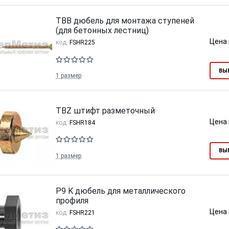
TBB дюбель для монтажа ступеней
(для бетонных лестниц)
Цена 
код:
FSHR225
ВЫ
1 размер
TBZ штифт разметочный
Цена 
код:
FSHR184
ВЫ
1 размер
P9 K дюбель для металлического
профиля
Цена 
код:
FSHR221