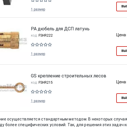
ВЫ
1 размер
PA дюбель для ДСП латунь
Цена 
код:
FSHR222
ВЫ
1 размер
GS крепление строительных лесов
Цена 
код:
FSHR215
ВЫ
1 размер
ение осуществляется стандартным методом. В некоторых случая
ду более специфических условий. Так, для решения этих задач 