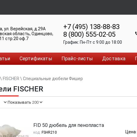
+7 (495) 138-88-83
а
,
ул. Верейская, д.29А
8 (800) 555-02-05
вская область, Одинцово
,
11 стр.20 оф.7
График:
Пн-Пт c 9:00 до 18:00
атьи
Сертификаты
Прайс-листы
Доставка
\
FISCHER
\
Специальные дюбели Фишер
ели FISCHER
Показывать:
FID 50 дюбель для пенопласта
Цена 
код:
FSHR210