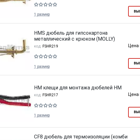
ВЫ
1 размер
HMS дюбель для гипсокартона
металлический c крюком (MOLLY)
Цена 
код:
FSHR219
ВЫ
1 размер
HM клещи для монтажа дюбелей HM
Цена 
код:
FSHR217
ВЫ
1 размер
CF8 дюбель для термоизоляции (комби