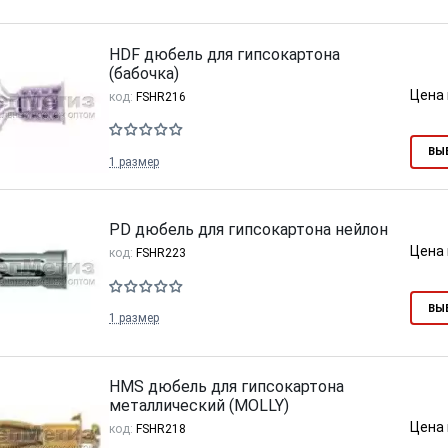
HDF дюбель для гипсокартона
(бабочка)
Цена 
код:
FSHR216
ВЫ
1 размер
PD дюбель для гипсокартона нейлон
Цена 
код:
FSHR223
ВЫ
1 размер
HMS дюбель для гипсокартона
металлический (MOLLY)
Цена 
код:
FSHR218