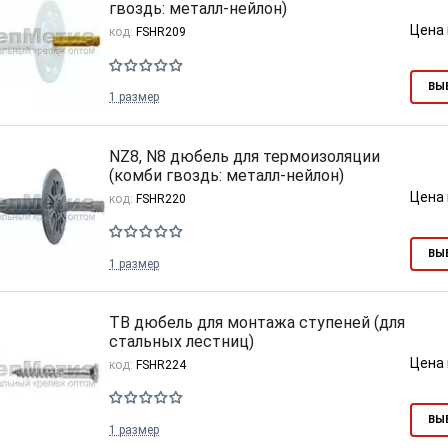
гвоздь: металл-нейлон)
Цена 
код:
FSHR209
ВЫ
1 размер
NZ8, N8 дюбель для термоизоляции
(комби гвоздь: металл-нейлон)
Цена 
код:
FSHR220
ВЫ
1 размер
TB дюбель для монтажа ступеней (для
стальных лестниц)
Цена 
код:
FSHR224
ВЫ
1 размер