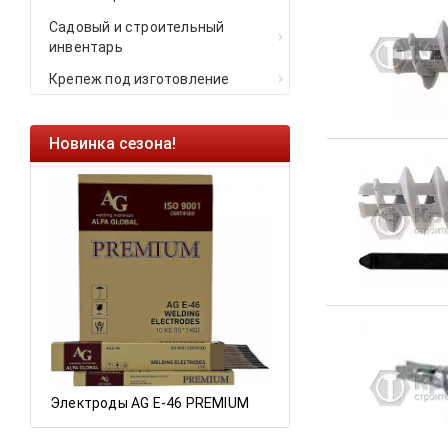
Садовый и строительный
инвентарь
Крепеж под изготовление
Новинка сезона!
Ликвидация оста
Саморезы кровельн
HARPOON EURO
Ликвидация складс
остатков по ценам 2
Электроды AG E-46 PREMIUM