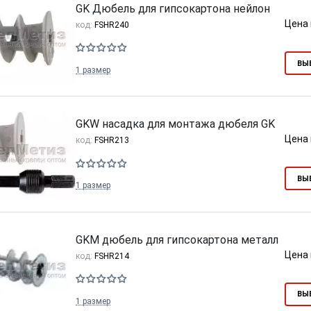
GK Дюбель для гипсокартона нейлон
Цена 
код:
FSHR240
ВЫ
1 размер
тков!
Cкрытый крепеж
GKW насадка для монтажа дюбеля GK
ые HKR-R
Крепление террас и фасадов
Цена 
код:
FSHR213
У нас появился
скрытый
крепеж для деревянных террас
ких
ВЫ
и фасадов
.
020 года!
1 размер
GKM дюбель для гипсокартона металл
Цена 
код:
FSHR214
ВЫ
1 размер