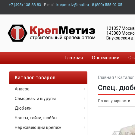
+7 (495) 138-88-83
E-mail:
krepmetiz@mail.ru
8 (800) 555-02-05
121357
Москв
143000
Моско
Внуковская д.
Главная
О компании
Ст
Каталог товаров
Главная
\
Каталог
Спец. дюб
Анкера
Саморезы и шурупы
Дюбели
Болты, гайки, шайбы
Нержавеющий крепеж