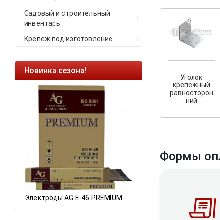
Садовый и строительный
инвентарь
Крепеж под изготовление
Новинка сезона!
Ликвидация оста
Уголок
крепежный
Саморезы кровель
равносторон
HARPOON EURO
ний
Ликвидация склад
остатков по ценам 
Формы оп
а
Электроды AG E-46 PREMIUM