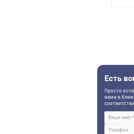
Есть во
Просто оста
вами в ближ
соответств