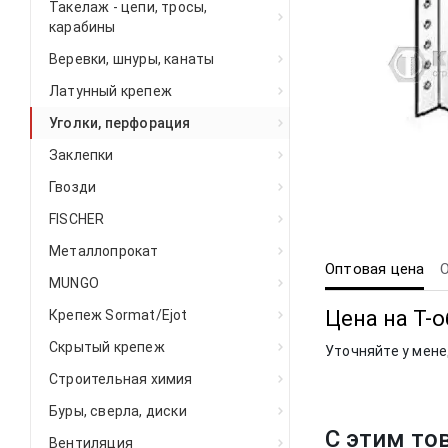
Такелаж - цепи, тросы,
карабины
Веревки, шнуры, канаты
Латунный крепеж
Уголки, перфорация
Заклепки
Гвозди
FISCHER
Металлопрокат
Оптовая цена
MUNGO
Цена на Т-
Крепеж Sormat/Ejot
Скрытый крепеж
Уточняйте у мен
Строительная химия
Буры, сверла, диски
С этим то
Вентиляция