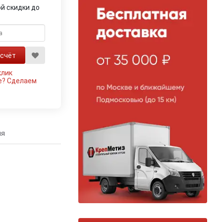
й скидки до
клик
е?
Сделаем
ия