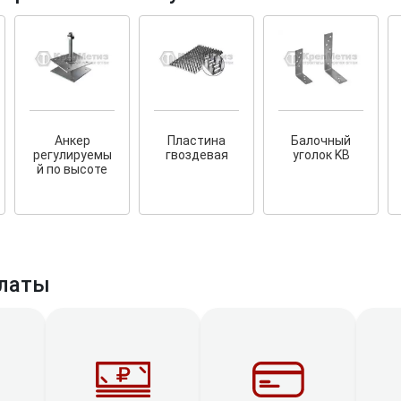
тков!
Cкрытый крепеж
Анкер
Пластина
Балочный
регулируемы
гвоздевая
уголок KB
ные HKR-R
Крепление террас и фасадов
й по высоте
У нас появился
скрытый
крепеж для деревянных террас
ских
и фасадов
.
2020 года!
латы