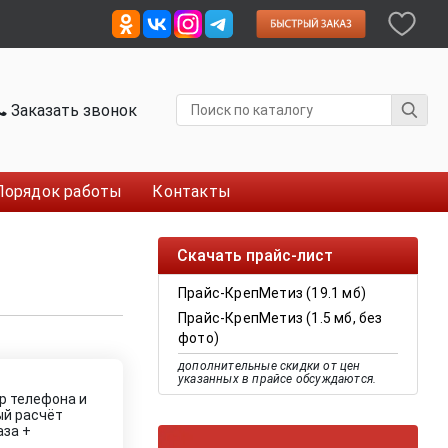
Заказать звонок
Порядок работы
Контакты
Скачать прайс-лист
Прайс-КрепМетиз (19.1 мб)
Прайс-КрепМетиз (1.5 мб, без
фото)
дополнительные скидки от цен
указанных в прайсе обсуждаются.
р телефона и
ый расчёт
аза +