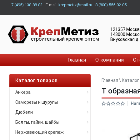
+7 (495) 138-88-83
E-mail:
krepmetiz@mail.ru
8 (800) 555-02-05
121357
Москв
143000
Моско
Внуковская д.
Главная
О компании
Ст
Каталог товаров
Главная
\
Каталог
Т образна
Анкера
Саморезы и шурупы
Нап
Дюбели
Болты, гайки, шайбы
Нержавеющий крепеж