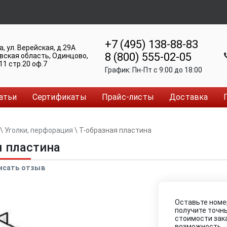
+7 (495) 138-88-83
а
,
ул. Верейская, д.29А
8 (800) 555-02-05
вская область, Одинцово
,
11 стр.20 оф.7
График:
Пн-Пт c 9:00 до 18:00
атьи
Сертификаты
Прайс-листы
Доставка
\
Уголки, перфорация
\
Т-образная пластина
я пластина
исать отзыв
Оставьте номе
получите точн
стоимости зак
возможность