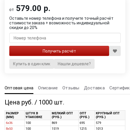
579.00 р.
от
Оставьте номер телефона и получите точный расчёт
стоимости заказа + возможность индивидуальной
скидки до 20%
Купить в один клик
Нашли дешевле?
Оптовая цена
Описание
Отзывы
Доставка
Сертифик
Цена руб. / 1000 шт.
РАЗМЕР
ШТУК В
МЕЛКИЙ ОПТ
ОПТ
КРУПНЫЙ ОПТ
(ММ)
УПАКОВКЕ
(РУБ.)
(РУБ.)
(РУБ.)
6х36
100
869
695
579
8х50
100
1519
1215
1013