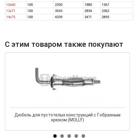
10х60
100
2350
1880
1567
12x71
100
3543
2834
2362
14x75
100
4339
3471
2893
С этим товаром также покупают
Дюбель для пустотелых конструкций с Г-образным
крюком (MOLLY)