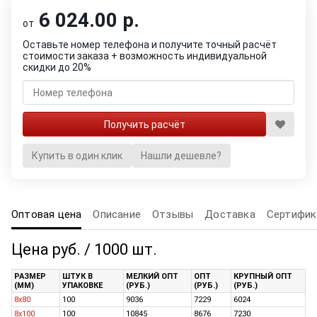
6 024.00 р.
от
Оставьте номер телефона и получите точный расчёт
стоимости заказа + возможность индивидуальной
скидки до 20%
Купить в один клик
Нашли дешевле?
Оптовая цена
Описание
Отзывы
Доставка
Сертифик
Цена руб. / 1000 шт.
РАЗМЕР
ШТУК В
МЕЛКИЙ ОПТ
ОПТ
КРУПНЫЙ ОПТ
(ММ)
УПАКОВКЕ
(РУБ.)
(РУБ.)
(РУБ.)
8x80
100
9036
7229
6024
8x100
100
10845
8676
7230