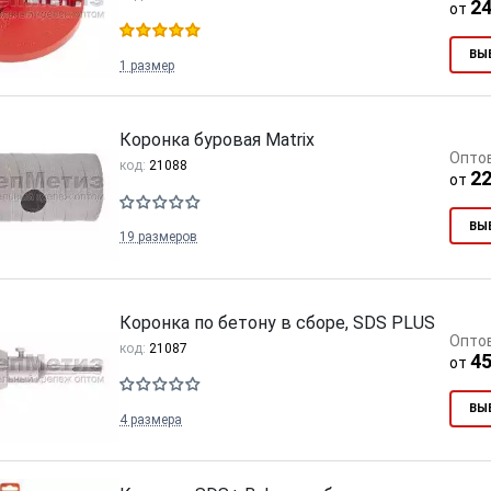
24
от
ВЫ
1 размер
Коронка буровая Matrix
Опто
код:
21088
22
от
ВЫ
19 размеров
Коронка по бетону в сборе, SDS PLUS
Опто
код:
21087
45
от
ВЫ
4 размера