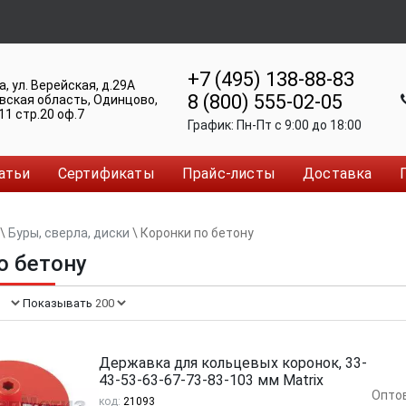
+7 (495) 138-88-83
а
,
ул. Верейская, д.29А
8 (800) 555-02-05
вская область, Одинцово
,
11 стр.20 оф.7
График:
Пн-Пт c 9:00 до 18:00
атьи
Сертификаты
Прайс-листы
Доставка
\
Буры, сверла, диски
\
Коронки по бетону
о бетону
Показывать:
Державка для кольцевых коронок, 33-
43-53-63-67-73-83-103 мм Matrix
Опто
код:
21093