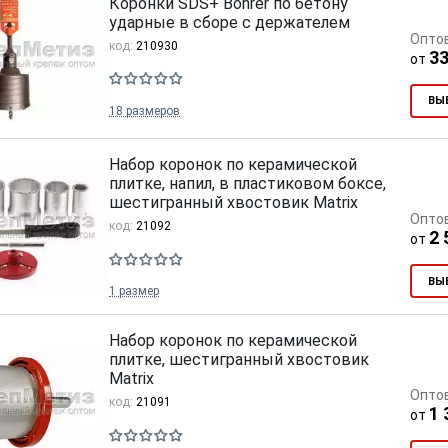
Коронки SDS+ Bohrer по бетону
ударные в сборе с держателем
Опто
код:
210930
33
от
ВЫ
18 размеров
тков!
Cкрытый крепеж
Набор коронок по керамической
ные HKR-R
Крепление террас и фасадов
плитке, напил, в пластиковом боксе,
шестигранный хвостовик Matrix
Опто
код:
21092
У нас появился
скрытый
2 
от
крепеж для деревянных террас
ских
и фасадов
.
2020 года!
ВЫ
1 размер
Набор коронок по керамической
плитке, шестигранный хвостовик
Matrix
Опто
код:
21091
1 
от