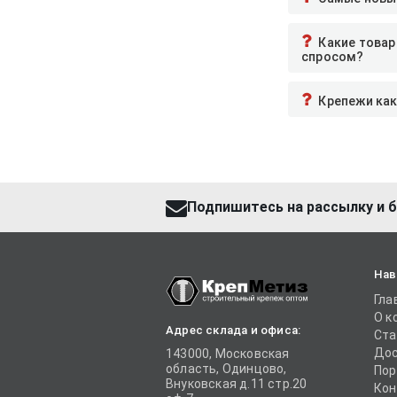
Какие товар
спросом?
Крепежи как
Подпишитесь на рассылку и б
Нав
Гла
О к
Адрес склада и офиса:
Ста
Дос
143000, Московская
область, Одинцово,
Пор
Внуковская д.11 стр.20
Кон