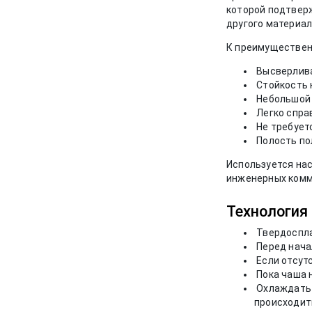
которой подтверж
другого материал
К преимуществен
Высверлива
Стойкость к
Небольшой в
Легко справ
Не требует
Полость пол
Используется нас
инженерных комм
Технология 
Твердоспла
Перед нача
Если отсут
Пока чаша н
Охлаждать 
происходит