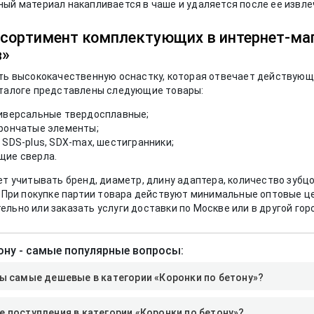
ый материал накапливается в чаше и удаляется после ее извле
сортимент комплектующих в интернет-ма
з»
ить высококачественную оснастку, которая отвечает действую
аталоге представлены следующие товары:
иверсальные твердосплавные;
рончатые элементы;
SDS-plus, SDX-max, шестигранники;
ие сверла.
ет учитывать бренд, диаметр, длину адаптера, количество зубцо
. При покупке партии товара действуют минимальные оптовые це
льно или заказать услуги доставки по Москве или в другой гор
ону - самые популярные вопросы:
ы самые дешевые в категории «Коронки по бетону»?
 поступления в категории «Коронки по бетону»?