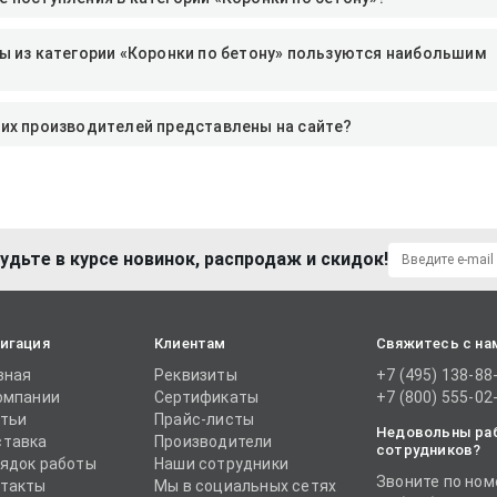
ы из категории «Коронки по бетону» пользуются наибольшим
их производителей представлены на сайте?
удьте в курсе новинок, распродаж и скидок!
игация
Клиентам
Свяжитесь с на
вная
Реквизиты
+7 (495) 138-88
омпании
Сертификаты
+7 (800) 555-02
тьи
Прайс-листы
Недовольны ра
тавка
Производители
сотрудников?
ядок работы
Наши сотрудники
Звоните по ном
такты
Мы в социальных сетях