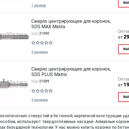
ВЫ
1 размер
Сверло центрирующее для коронок,
SDS MAX Matrix
Опто
код:
21090
29
от
ВЫ
3 размера
Сверло центрирующее для коронок,
SDS PLUS Matrix
Опто
код:
21089
19
от
ВЫ
3 размера
нологических отверстий в бетонной, кирпичной конструкции уд
особом, используют твердосплавные насадки. Алмазные коронк
ах безударной технологии. У нас можно купить коронку по бетон