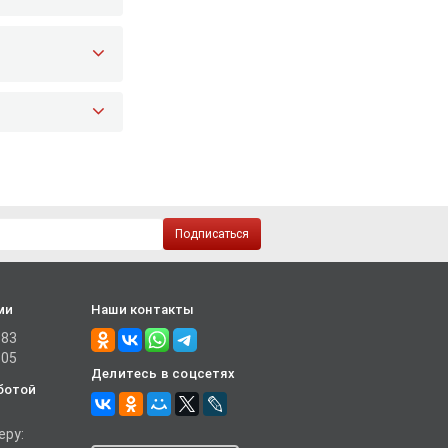
Подписаться
ми
Наши контакты
-83
-05
Делитесь в соцсетях
ботой
еру: