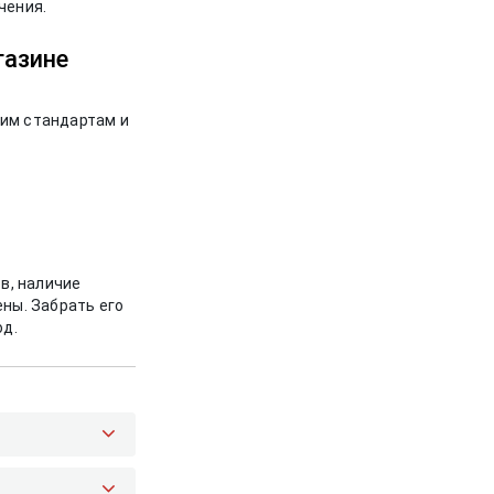
чения.
газине
щим стандартам и
в, наличие
ны. Забрать его
од.