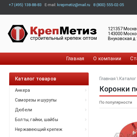
+7 (495) 138-88-83
E-mail:
krepmetiz@mail.ru
8 (800) 555-02-05
121357
Москв
143000
Моско
Внуковская д.
Главная
О компании
Ст
Каталог товаров
Главная
\
Каталог
Коронки п
Анкера
Саморезы и шурупы
Дюбели
Болты, гайки, шайбы
Нержавеющий крепеж