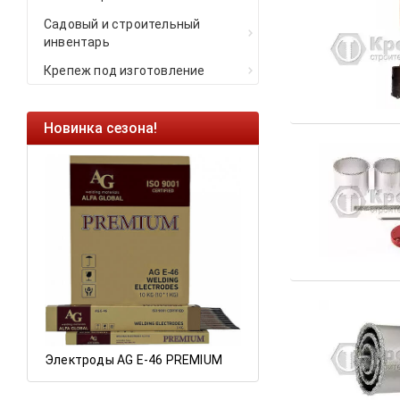
Садовый и строительный
инвентарь
Крепеж под изготовление
Новинка сезона!
Ликвидация оста
Саморезы кровель
HARPOON EURO
Ликвидация склад
остатков по ценам 
а
Электроды AG E-46 PREMIUM