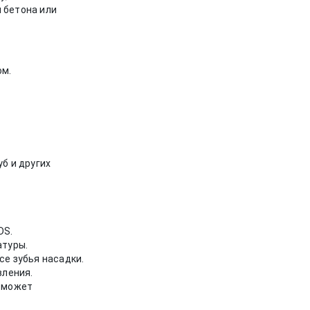
 бетона или
ом.
б и других
DS.
атуры.
се зубья насадки.
вления.
с может