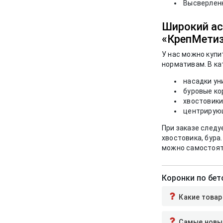
Высверленн
Широкий ас
«КрепМети
У нас можно куп
нормативам. В к
насадки ун
буровые ко
хвостовики 
центрирующ
При заказе следу
хвостовика, бура
можно самостояте
Коронки по бет
Какие товар
Самые новые