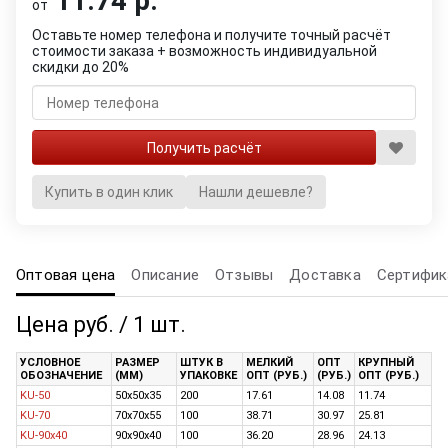
11.74 р.
от
Оставьте номер телефона и получите точный расчёт
стоимости заказа + возможность индивидуальной
скидки до 20%
Купить в один клик
Нашли дешевле?
Оптовая цена
Описание
Отзывы
Доставка
Сертифик
Цена руб. / 1 шт.
УСЛОВНОЕ
РАЗМЕР
ШТУК В
МЕЛКИЙ
ОПТ
КРУПНЫЙ
ОБОЗНАЧЕНИЕ
(ММ)
УПАКОВКЕ
ОПТ (РУБ.)
(РУБ.)
ОПТ (РУБ.)
KU-50
50х50х35
200
17.61
14.08
11.74
KU-70
70х70х55
100
38.71
30.97
25.81
KU-90x40
90х90х40
100
36.20
28.96
24.13