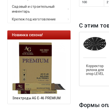
100
2
Садовый и строительный
инвентарь
Крепеж под изготовление
С этим то
Новинка сезона!
Ликвидация оста
Саморезы кровель
HARPOON EURO
Ликвидация склад
остатков по ценам 
Корректор
уклона для
опор LEVEL
а
Электроды AG E-46 PREMIUM
Формы оп