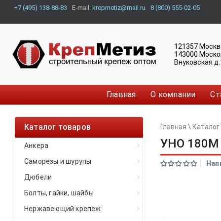
+7 (495) 138-88-83
E-mail:
krepmetiz@mail.ru
8 (800) 555-02-05
121357
Москв
143000
Моско
Внуковская д.
Главная
О компании
Ст
Каталог товаров
Главная
\
Каталог
УНО 180М
Анкера
Саморезы и шурупы
Нап
Дюбели
Болты, гайки, шайбы
Нержавеющий крепеж