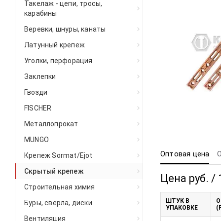
Такелаж - цепи, тросы,
карабины
Веревки, шнуры, канаты
Латунный крепеж
Уголки, перфорация
Заклепки
Гвозди
FISCHER
Металлопрокат
MUNGO
Оптовая цена
Крепеж Sormat/Ejot
Скрытый крепеж
Цена руб. / 
Строительная химия
ШТУК В
О
Буры, сверла, диски
УПАКОВКЕ
(
Вентиляция