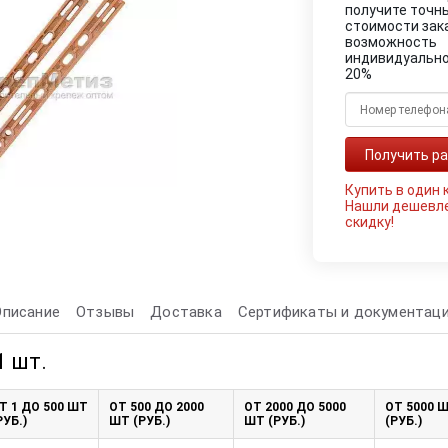
получите точн
стоимости зак
возможность
индивидуально
20%
Купить в один 
Нашли дешевл
скидку!
Описание
Отзывы
Доставка
Сертификаты и документац
1 шт.
Т 1 ДО 500 ШТ
ОТ 500 ДО 2000
ОТ 2000 ДО 5000
ОТ 5000 
РУБ.)
ШТ (РУБ.)
ШТ (РУБ.)
(РУБ.)