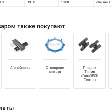
1.00
19.00
18.00
спеццена
варом также покупают
тков!
Cкрытый крепеж
ные HKR-R
Крепление террас и фасадов
У нас появился
скрытый
крепеж для деревянных террас
ских
и фасадов
.
2020 года!
А-спейсеры
Стопорное
Гвоздек
кольцо
Термо
(ГвозDECK
Termo)
латы