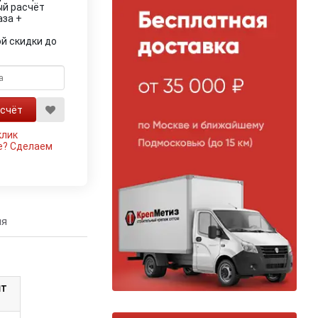
ый расчёт
аза +
й скидки до
клик
е?
Сделаем
ия
ШТ