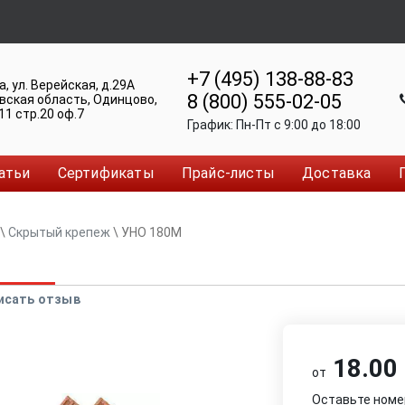
+7 (495) 138-88-83
а
,
ул. Верейская, д.29А
8 (800) 555-02-05
вская область, Одинцово
,
11 стр.20 оф.7
График:
Пн-Пт c 9:00 до 18:00
атьи
Сертификаты
Прайс-листы
Доставка
\
Скрытый крепеж
\
УНО 180М
исать отзыв
18.00 
от
Оставьте номе