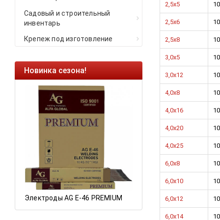
2,5х5
10
Садовый и строительный
2,5х6
10
инвентарь
Крепеж под изготовление
2,5х8
10
3,0х5
10
Новинка сезона!
Ликвидация оста
3,0х12
10
Саморезы кровель
4,0х8
10
HARPOON EURO
4,0х16
10
Ликвидация склад
4,0х20
10
остатков по ценам 
4,0х25
10
6,0х8
10
а
6,0х10
10
Электроды AG E-46 PREMIUM
6,0х12
10
6,0х14
10