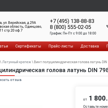
+7 (495) 138-88-83
а
,
ул. Верейская, д.29А
8 (800) 555-02-05
вская область, Одинцово
,
11 стр.20 оф.7
График:
Пн-Пт c 9:00 до 18:00
атьи
Сертификаты
Прайс-листы
Доставка
\
Латунный крепеж
\
Винт полуцилиндрическая голова латунь DIN
цилиндрическая голова латунь DIN 79
исать отзыв
1 800.
от
Оставьте номе