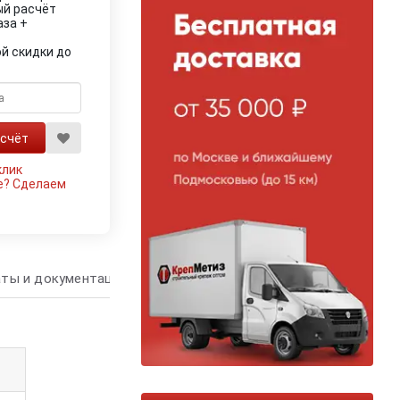
ый расчёт
аза +
й скидки до
клик
е?
Сделаем
ты и документация