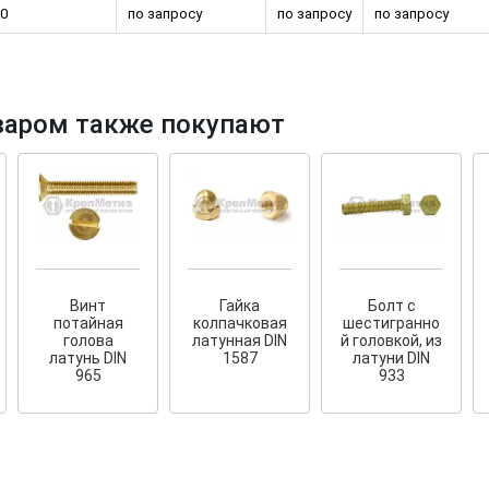
0
по запросу
по запросу
по запросу
варом также покупают
Винт
Гайка
Болт с
потайная
колпачковая
шестигранно
голова
латунная DIN
й головкой, из
латунь DIN
1587
латуни DIN
965
933