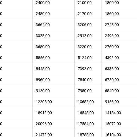
0
2400.00
2100.00
1800.00
0
2480.00
2170.00
1860.00
0
3664.00
3206.00
2748.00
0
3328.00
2912.00
2496.00
тков!
Cкрытый крепеж
0
3680.00
3220.00
2760.00
ные HKR-R
Крепление террас и фасадов
0
5856.00
5124.00
4392.00
0
8448.00
7392.00
6336.00
У нас появился
скрытый
крепеж для деревянных террас
ских
0
8960.00
7840.00
6720.00
и фасадов
.
2020 года!
0
9120.00
7980.00
6840.00
0
12208.00
10682.00
9156.00
0
18912.00
16548.00
14184.00
0
20096.00
17584.00
15072.00
0
21472.00
18788.00
16104.00