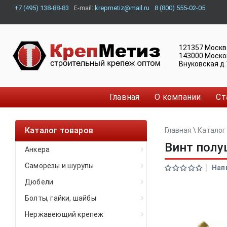
+7 (495) 138-88-83
E-mail:
krepmetiz@mail.ru
8 (800) 555-02-05
121357
Москв
143000
Моско
Внуковская д.
Главная
О компании
Ст
Каталог товаров
Главная
\
Каталог
Винт полу
Анкера
Саморезы и шурупы
Нап
Дюбели
Болты, гайки, шайбы
Нержавеющий крепеж