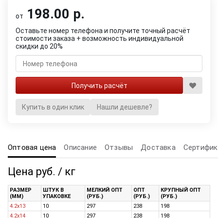
198.00 р.
от
Оставьте номер телефона и получите точный расчёт
стоимости заказа + возможность индивидуальной
скидки до 20%
Купить в один клик
Нашли дешевле?
Оптовая цена
Описание
Отзывы
Доставка
Сертифик
Цена руб. / кг
РАЗМЕР
ШТУК В
МЕЛКИЙ ОПТ
ОПТ
КРУПНЫЙ ОПТ
(ММ)
УПАКОВКЕ
(РУБ.)
(РУБ.)
(РУБ.)
4.2х13
10
297
238
198
4.2х14
10
297
238
198