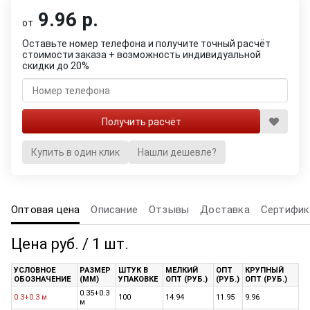
9.96 р.
от
Оставьте номер телефона и получите точный расчёт
стоимости заказа + возможность индивидуальной
скидки до 20%
Купить в один клик
Нашли дешевле?
Оптовая цена
Описание
Отзывы
Доставка
Сертифик
Цена руб. / 1 шт.
УСЛОВНОЕ
РАЗМЕР
ШТУК В
МЕЛКИЙ
ОПТ
КРУПНЫЙ
ОБОЗНАЧЕНИЕ
(ММ)
УПАКОВКЕ
ОПТ (РУБ.)
(РУБ.)
ОПТ (РУБ.)
0.35+0.3
0.3+0.3 м
100
14.94
11.95
9.96
м