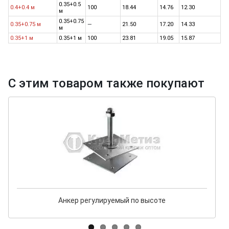
0.35+0.5
0.4+0.4 м
100
18.44
14.76
12.30
м
0.35+0.75
0.35+0.75 м
21.50
17.20
14.33
м
0.35+1 м
0.35+1 м
100
23.81
19.05
15.87
С этим товаром также покупают
Анкер регулируемый по высоте