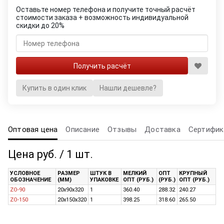
Оставьте номер телефона и получите точный расчёт
стоимости заказа + возможность индивидуальной
скидки до 20%
Купить в один клик
Нашли дешевле?
Оптовая цена
Описание
Отзывы
Доставка
Сертифик
Цена руб. / 1 шт.
УСЛОВНОЕ
РАЗМЕР
ШТУК В
МЕЛКИЙ
ОПТ
КРУПНЫЙ
ОБОЗНАЧЕНИЕ
(ММ)
УПАКОВКЕ
ОПТ (РУБ.)
(РУБ.)
ОПТ (РУБ.)
ZO-90
20х90x320
1
360.40
288.32
240.27
ZO-150
20х150х320
1
398.25
318.60
265.50