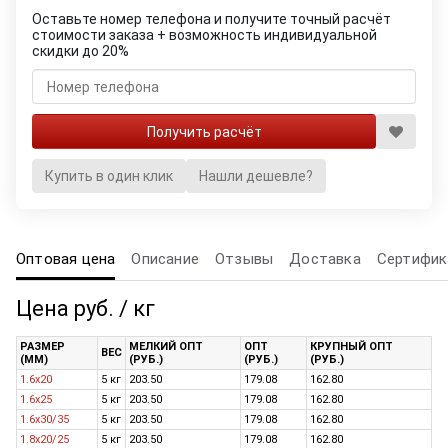
Оставьте номер телефона и получите точный расчёт
стоимости заказа + возможность индивидуальной
скидки до 20%
Купить в один клик
Нашли дешевле?
Оптовая цена
Описание
Отзывы
Доставка
Сертифик
Цена руб. / кг
РАЗМЕР
МЕЛКИЙ ОПТ
ОПТ
КРУПНЫЙ ОПТ
ВЕС
(ММ)
(РУБ.)
(РУБ.)
(РУБ.)
1.6х20
5 кг
203.50
179.08
162.80
1.6х25
5 кг
203.50
179.08
162.80
1.6х30/35
5 кг
203.50
179.08
162.80
1.8х20/25
5 кг
203.50
179.08
162.80