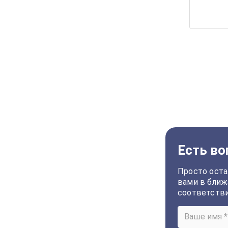
Есть во
Просто оста
вами в ближ
соответств