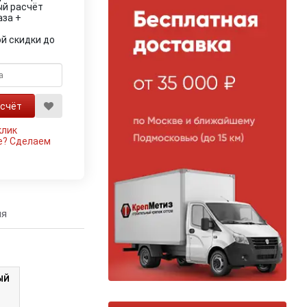
ый расчёт
аза +
й скидки до
клик
е?
Сделаем
ия
ЫЙ