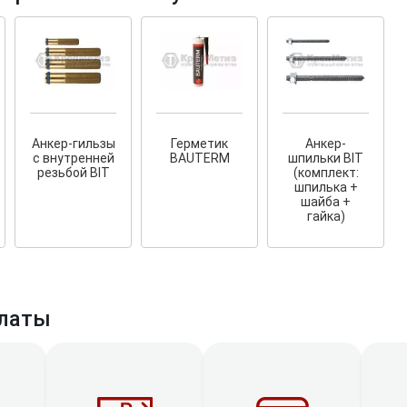
Анкер-гильзы
Герметик
Анкер-
с внутренней
BAUTERM
шпильки BIT
резьбой BIT
(комплект:
шпилька +
шайба +
гайка)
латы