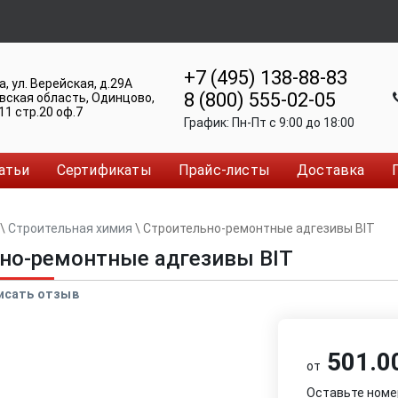
+7 (495) 138-88-83
а
,
ул. Верейская, д.29А
8 (800) 555-02-05
вская область, Одинцово
,
11 стр.20 оф.7
График:
Пн-Пт c 9:00 до 18:00
атьи
Сертификаты
Прайс-листы
Доставка
\
Строительная химия
\
Строительно-ремонтные адгезивы BIT
но-ремонтные адгезивы BIT
исать отзыв
501.00
от
Оставьте номе