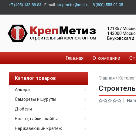
+7 (495) 138-88-83
E-mail:
krepmetiz@mail.ru
8 (800) 555-02-05
121357
Москв
143000
Моско
Внуковская д.
Главная
О компании
Ст
Каталог товаров
Главная
\
Каталог
Строитель
Анкера
Саморезы и шурупы
Нап
Дюбели
Болты, гайки, шайбы
Нержавеющий крепеж