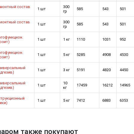
емонтный состав
300
1 шт
585
543
501
гр
ремонтный состав
300
1 шт
585
543
501
гр
гофункцион.
1 шт
1 кг
1110
1031
952
озит)
ков!
Cкрытый крепеж
гофункцион.
е HKR-R
Крепление террас и фасадов
1 шт
5 кг
5285
4908
4530
озит)
ниверсальный
У нас появился
скрытый
1 шт
3 кг
5191
4820
4450
дгезив)
крепеж для деревянных террас
их
и фасадов
.
020 года!
ниверсальный
10
1 шт
17459
16212
14965
дгезив)
кг
струкционный
1 шт
5 кг
7412
6883
6353
ики)
варом также покупают