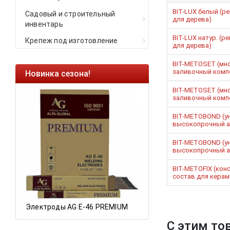
BIT-LUX белый (р
Садовый и строительный
для дерева)
инвентарь
BIT-LUX натур. (
Крепеж под изготовление
для дерева)
BIT-METOSET (мно
заливочный комп
Новинка сезона!
Ликвидация остат
BIT-METOSET (мно
Саморезы кровельны
заливочный комп
HARPOON EURO
BIT-METOBOND (у
высокопрочный а
Ликвидация складск
остатков по ценам 2
BIT-METOBOND (у
высокопрочный а
BIT-METOFIX (кон
состав для керам
Электроды AG E-46 PREMIUM
С этим то