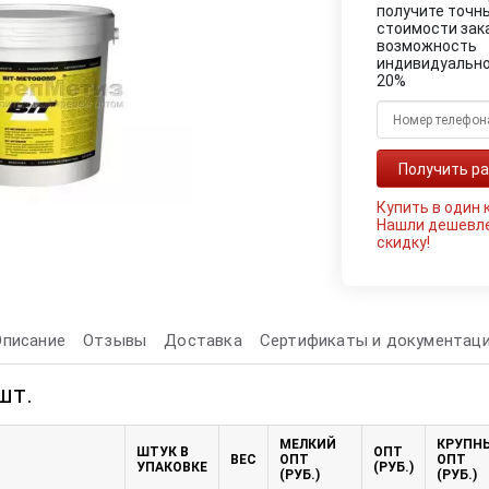
получите точн
стоимости зак
возможность
индивидуально
20%
Купить в один 
Нашли дешевл
скидку!
Описание
Отзывы
Доставка
Сертификаты и документац
шт.
МЕЛКИЙ
КРУПН
ШТУК В
ОПТ
ВЕС
ОПТ
ОПТ
УПАКОВКЕ
(РУБ.)
(РУБ.)
(РУБ.)