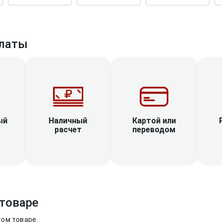
латы
Наличный
ый
Картой или
расчет
переводом
товаре
том товаре.