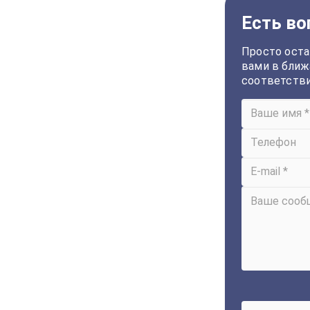
Есть во
Просто оста
вами в ближ
соответств