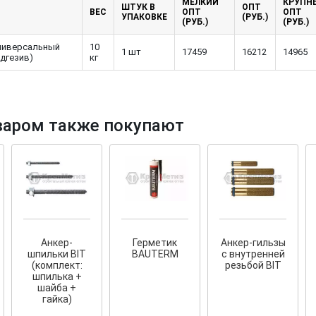
МЕЛКИЙ
КРУПН
ШТУК В
ОПТ
ВЕС
ОПТ
ОПТ
УПАКОВКЕ
(РУБ.)
(РУБ.)
(РУБ.)
ниверсальный
10
1 шт
17459
16212
14965
дгезив)
кг
тков!
Cкрытый крепеж
варом также покупают
ные HKR-R
Крепление террас и фасадов
У нас появился
скрытый
крепеж для деревянных террас
ских
и фасадов
.
2020 года!
Анкер-
Герметик
Анкер-гильзы
шпильки BIT
BAUTERM
с внутренней
(комплект:
резьбой BIT
шпилька +
шайба +
гайка)