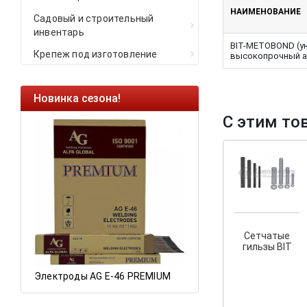
НАИМЕНОВАНИЕ
Садовый и строительный
инвентарь
BIT-METOBOND (у
Крепеж под изготовление
высокопрочный а
Новинка сезона!
Ликвидация оста
С этим то
Саморезы кровель
HARPOON EURO
Ликвидация склад
остатков по ценам 
а
Сетчатые
гильзы BIT
Электроды AG E-46 PREMIUM