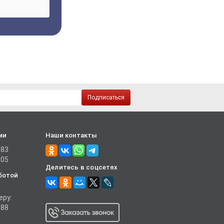
Подписаться
ми
Наши контакты
-83
-05
Делитесь в соцсетях
ботой
еру:
-88