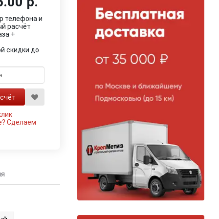
.00 р.
р телефона и
ый расчёт
аза +
й скидки до
клик
е?
Сделаем
ия