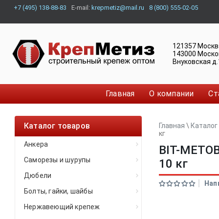
+7 (495) 138-88-83
E-mail:
krepmetiz@mail.ru
8 (800) 555-02-05
121357
Москв
143000
Моско
Внуковская д.
Главная
О компании
Ст
Каталог товаров
Главная
\
Каталог
кг
Анкера
BIT-METOB
Саморезы и шурупы
10 кг
Дюбели
Нап
Болты, гайки, шайбы
Нержавеющий крепеж