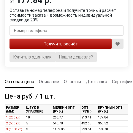
177.84 р.
от
Оставьте номер телефона и получите точный расчёт
стоимости заказа + возможность индивидуальной
скидки до 20%
Купить в один клик
Нашли дешевле?
Оптовая цена
Описание
Отзывы
Доставка
Сертифик
Цена руб. / 1 шт.
РАЗМЕР
ШТУК В
МЕЛКИЙ ОПТ
ОПТ
КРУПНЫЙ ОПТ
(ММ)
УПАКОВКЕ
(РУБ.)
(РУБ.)
(РУБ.)
1 (250 кг)
10
266.77
213.41
177.84
2 (500 кг)
5
540.78
432.63
360.52
3 (1000 кг)
3
1162.05
929.64
774.70