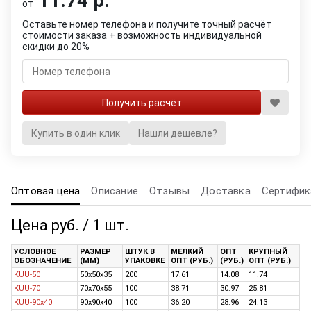
11.74 р.
от
Оставьте номер телефона и получите точный расчёт
стоимости заказа + возможность индивидуальной
скидки до 20%
Купить в один клик
Нашли дешевле?
Оптовая цена
Описание
Отзывы
Доставка
Сертифик
Цена руб. / 1 шт.
УСЛОВНОЕ
РАЗМЕР
ШТУК В
МЕЛКИЙ
ОПТ
КРУПНЫЙ
ОБОЗНАЧЕНИЕ
(ММ)
УПАКОВКЕ
ОПТ (РУБ.)
(РУБ.)
ОПТ (РУБ.)
KUU-50
50х50х35
200
17.61
14.08
11.74
KUU-70
70х70х55
100
38.71
30.97
25.81
KUU-90x40
90х90х40
100
36.20
28.96
24.13