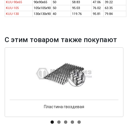
KUU-90x65
90х90х65
50
58.83
47.06
39.22
KUU-105
105х105х90
50
95.03
76.02
63.35
KUU-130
130х130х90
40
119.76
95.81
79.84
С этим товаром также покупают
Пластина гвоздевая