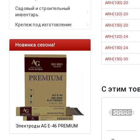
ARH(100)-20
Садовый и строительный
ARH(120)-20
инвентарь
Крепеж под изготовление
ARH(150)-20
ARH(120)-24
Новинка сезона!
Ликвидация оста
ARH(150)-24
Саморезы кровель
ARH(150)-30
HARPOON EURO
Ликвидация склад
остатков по ценам 
С этим то
а
Электроды AG E-46 PREMIUM