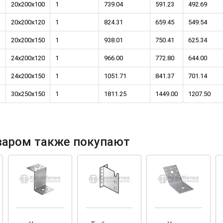
20x200x100
1
739.04
591.23
492.69
20x200x120
1
824.31
659.45
549.54
20x200x150
1
938.01
750.41
625.34
24x200x120
1
966.00
772.80
644.00
тков!
Cкрытый крепеж
24x200x150
1
1051.71
841.37
701.14
ные HKR-R
Крепление террас и фасадов
30x250x150
1
1811.25
1449.00
1207.50
У нас появился
скрытый
крепеж для деревянных террас
ских
и фасадов
.
2020 года!
варом также покупают