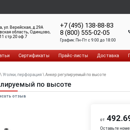
+7 (495) 138-88-83
а
,
ул. Верейская, д.29А
8 (800) 555-02-05
вская область, Одинцово
,
11 стр.20 оф.7
График:
Пн-Пт c 9:00 до 18:00
атьи
Сертификаты
Прайс-листы
Доставка
\
Уголки, перфорация
\
Анкер регулируемый по высоте
улируемый по высоте
исать отзыв
492.69
от
Оставьте номе