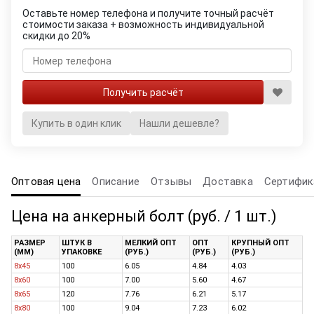
Оставьте номер телефона и получите точный расчёт
стоимости заказа + возможность индивидуальной
скидки до 20%
Купить в один клик
Нашли дешевле?
Оптовая цена
Описание
Отзывы
Доставка
Сертифик
Цена на анкерный болт (руб. / 1 шт.)
РАЗМЕР
ШТУК В
МЕЛКИЙ ОПТ
ОПТ
КРУПНЫЙ ОПТ
(ММ)
УПАКОВКЕ
(РУБ.)
(РУБ.)
(РУБ.)
8x45
100
6.05
4.84
4.03
8x60
100
7.00
5.60
4.67
8х65
120
7.76
6.21
5.17
8х80
100
9.04
7.23
6.02