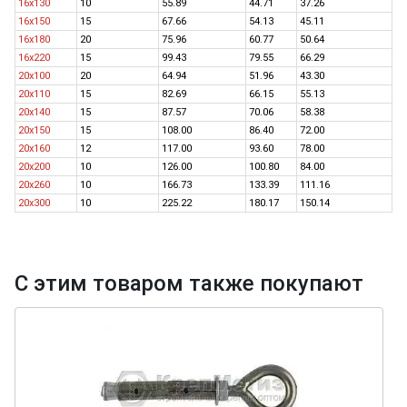
16х130
10
55.89
44.71
37.26
16х150
15
67.66
54.13
45.11
16x180
20
75.96
60.77
50.64
16x220
15
99.43
79.55
66.29
20х100
20
64.94
51.96
43.30
20х110
15
82.69
66.15
55.13
20х140
15
87.57
70.06
58.38
20х150
15
108.00
86.40
72.00
20х160
12
117.00
93.60
78.00
20х200
10
126.00
100.80
84.00
20х260
10
166.73
133.39
111.16
20х300
10
225.22
180.17
150.14
С этим товаром также покупают