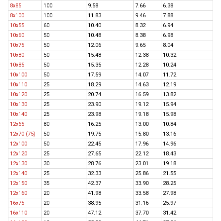
8х85
100
9.58
7.66
6.38
8х100
100
11.83
9.46
7.88
10x55
60
10.40
8.32
6.94
10х60
50
10.48
8.38
6.98
10х75
50
12.06
9.65
8.04
10x80
50
15.48
12.38
10.32
10х85
50
15.35
12.28
10.24
10x100
50
17.59
14.07
11.72
10x110
25
18.29
14.63
12.19
10x120
25
20.74
16.59
13.82
10х130
25
23.90
19.12
15.94
10x140
25
23.98
19.18
15.98
12х65
80
16.25
13.00
10.84
12х70 (75)
50
19.75
15.80
13.16
12х100
50
22.45
17.96
14.96
12х120
25
27.65
22.12
18.43
12х130
30
28.76
23.01
19.18
12х140
25
32.33
25.86
21.55
12х150
35
42.37
33.90
28.25
12х160
20
41.98
33.58
27.98
16х75
20
38.95
31.16
25.97
16х110
20
47.12
37.70
31.42