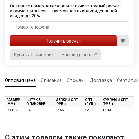
Оставьте номер телефона и получите точный расчёт
стоимости заказа + возможность индивидуальной
скидки до 20%
Купить в один клик
Нашли дешевле?
Оптовая цена
Описание
Отзывы
Доставка
Сертифик
РАЗМЕР
ШТУК В
МЕЛКИЙ ОПТ
ОПТ
КРУПНЫЙ ОПТ
(ММ)
УПАКОВКЕ
(РУБ.)
(РУБ.)
(РУБ.)
12х120
25
27.65
22.12
18.43
С этим товаром также покупают