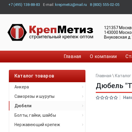
+7 (495) 138-88-83
E-mail:
krepmetiz@mail.ru
8 (800) 555-02-05
121357
Москв
143000
Моско
Внуковская д.
Главная
О компании
Ст
Каталог товаров
Главная
\
Каталог
Дюбель "Т
Анкера
Саморезы и шурупы
Нап
Дюбели
Болты, гайки, шайбы
Нержавеющий крепеж