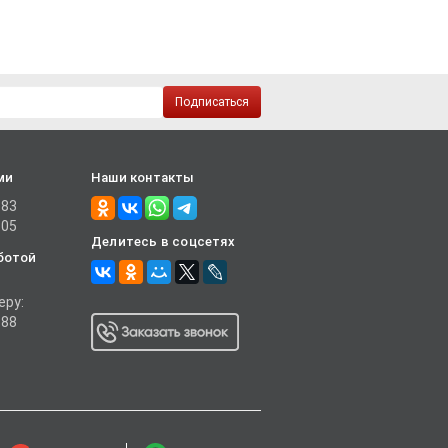
Подписаться
ми
Наши контакты
-83
-05
Делитесь в соцсетях
ботой
еру:
-88