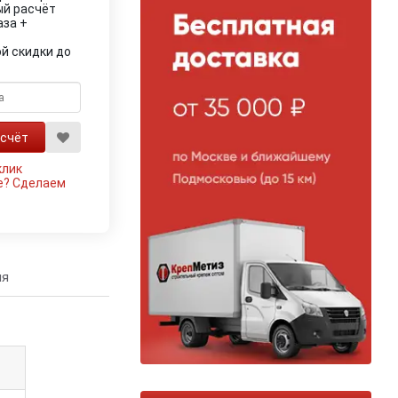
ый расчёт
аза +
й скидки до
клик
е?
Сделаем
ия