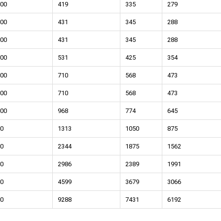
00
419
335
279
00
431
345
288
00
431
345
288
00
531
425
354
ый крепеж
00
710
568
473
ние террас и фасадов
00
710
568
473
00
968
774
645
появился
скрытый
 для деревянных террас
0
1313
1050
875
адов
.
0
2344
1875
1562
0
2986
2389
1991
0
4599
3679
3066
0
9288
7431
6192