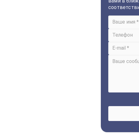
вами в ближ
соответств