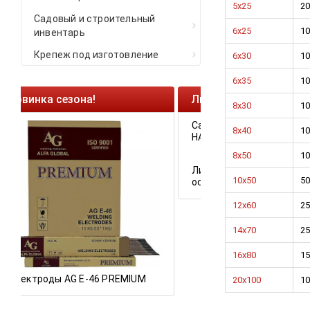
5х25
20
Садовый и строительный
6х25
10
инвентарь
Крепеж под изготовление
6х30
10
6х35
10
Ликвидация остатков!
Cкрыт
8х30
10
Саморезы кровельные HKR-R
Крепле
8х40
10
HARPOON EURO
8х50
10
У нас 
крепеж
10х50
50
и фас
12х60
25
14х70
25
16х80
15
Ликвидация складских
остатков по ценам 2020 года!
6 PREMIUM
20х100
10