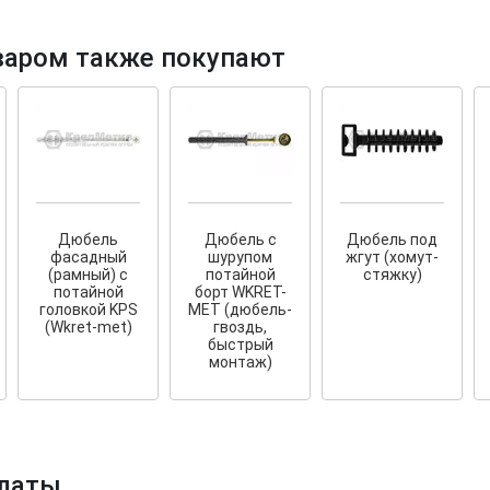
варом также покупают
Дюбель
Дюбель с
Дюбель под
фасадный
шурупом
жгут (хомут-
(рамный) с
потайной
стяжку)
потайной
борт WKRET-
головкой KPS
MET (дюбель-
(Wkret-met)
гвоздь,
быстрый
монтаж)
латы