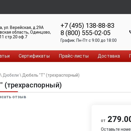
+7 (495) 138-88-83
а
,
ул. Верейская, д.29А
8 (800) 555-02-05
вская область, Одинцово
,
11 стр.20 оф.7
График:
Пн-Пт c 9:00 до 18:00
атьи
Сертификаты
Прайс-листы
Доставка
\
Дюбели
\
Дюбель "Т" (трехраспорный)
" (трехраспорный)
исать отзыв
279.00
от
Оставьте номе