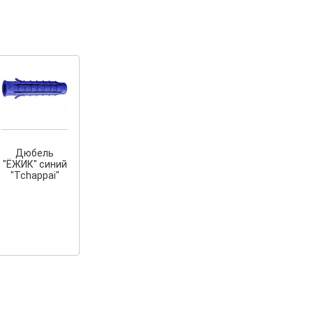
Дюбель
"ЁЖИК" синий
"Tchappai"