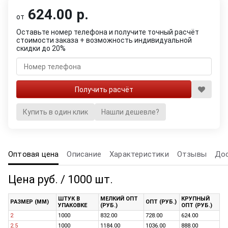
624.00 р.
от
Оставьте номер телефона и получите точный расчёт
стоимости заказа + возможность индивидуальной
скидки до 20%
Купить в один клик
Нашли дешевле?
Оптовая цена
Описание
Характеристики
Отзывы
До
Цена руб. / 1000 шт.
ШТУК В
МЕЛКИЙ ОПТ
КРУПНЫЙ
РАЗМЕР (ММ)
ОПТ (РУБ.)
УПАКОВКЕ
(РУБ.)
ОПТ (РУБ.)
2
1000
832.00
728.00
624.00
2.5
1000
1184.00
1036.00
888.00