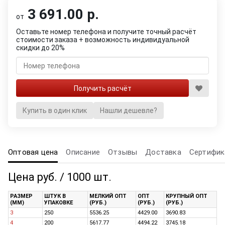
3 691.00 р.
от
Оставьте номер телефона и получите точный расчёт
стоимости заказа + возможность индивидуальной
скидки до 20%
Купить в один клик
Нашли дешевле?
Оптовая цена
Описание
Отзывы
Доставка
Сертифик
Цена руб. / 1000 шт.
РАЗМЕР
ШТУК В
МЕЛКИЙ ОПТ
ОПТ
КРУПНЫЙ ОПТ
(ММ)
УПАКОВКЕ
(РУБ.)
(РУБ.)
(РУБ.)
3
250
5536.25
4429.00
3690.83
4
200
5617.77
4494.22
3745.18