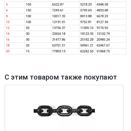
5
150
6522.87
5218.29
4348.58
6
150
7249.61
5799.69
4833.08
8
100
10017.35
8013.88
6678.23
10
100
12191.01
9752.81
8127.34
12
50
13756.37
11005.10
9170.92
14
30
22654.18
18123.35
15102.79
16
30
31477.86
25182.28
20985.24
18
20
63701.51
50961.21
42467.67
20
15
77803.13
62242.50
51868.75
С этим товаром также покупают