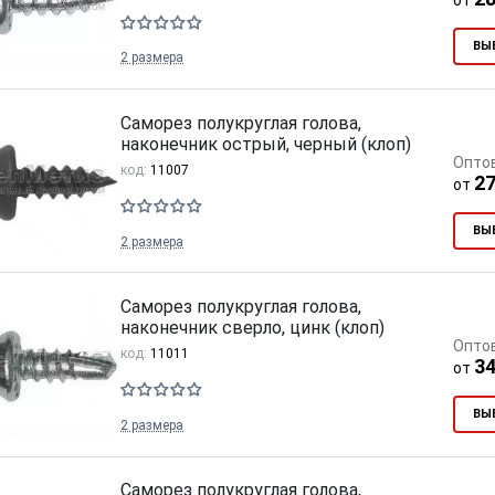
от
ВЫ
2 размера
Саморез полукруглая голова,
наконечник острый, черный (клоп)
Опто
код:
11007
27
от
ВЫ
2 размера
Саморез полукруглая голова,
наконечник сверло, цинк (клоп)
Опто
код:
11011
34
от
ВЫ
2 размера
Саморез полукруглая голова,