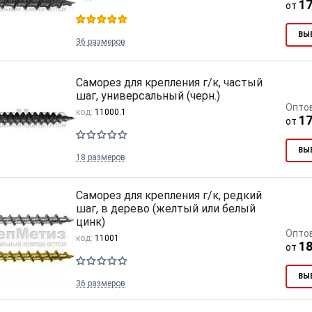
17
от
ВЫ
36 размеров
Саморез для крепления г/к, частый
шаг, универсальный (черн.)
Опто
код:
11000.1
17
от
ВЫ
18 размеров
Саморез для крепления г/к, редкий
шаг, в дерево (желтый или белый
цинк)
Опто
код:
11001
18
от
ВЫ
36 размеров