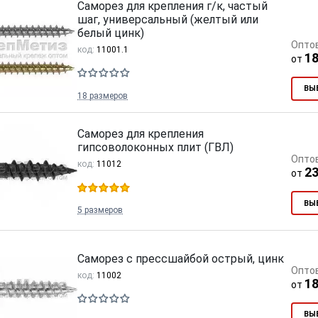
Саморез для крепления г/к, частый
шаг, универсальный (желтый или
белый цинк)
Опто
код:
11001.1
18
от
ВЫ
18 размеров
Cкрытый крепеж
Крепление террас и фасадов
Саморез для крепления
гипсоволоконных плит (ГВЛ)
Опто
У нас появился
скрытый
код:
11012
23
от
крепеж для деревянных террас
и фасадов
.
ВЫ
5 размеров
Саморез с прессшайбой острый, цинк
Опто
код:
11002
18
от
ВЫ