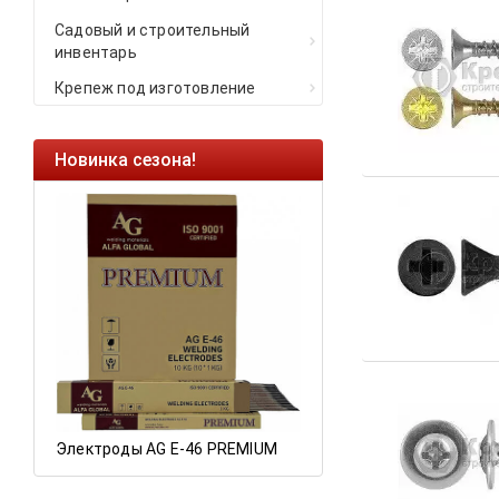
Садовый и строительный
инвентарь
Крепеж под изготовление
инка сезона!
Ликвидация остатков!
Саморезы кровельные HKR-R
HARPOON EURO
Ликвидация складских
остатков по ценам 2020 года!
ктроды AG E-46 PREMIUM