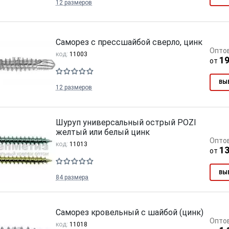
12 размеров
Саморез с прессшайбой сверло, цинк
Опто
код:
11003
19
от
ВЫ
12 размеров
Шуруп универсальный острый POZI
желтый или белый цинк
Опто
код:
11013
13
от
ВЫ
84 размера
Саморез кровельный с шайбой (цинк)
Опто
код:
11018