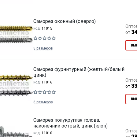
Саморез оконный (сверло)
Опто
код:
11015
34
от
ВЫ
8 размеров
Саморез фурнитурный (желтый/белый
цинк)
Опто
код:
11016
33
от
ВЫ
5 размеров
Саморез полукруглая голова,
наконечник острый, цинк (клоп)
Опто
код:
11010
28