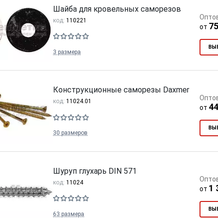
Шайба для кровельных саморезов
Опто
код:
110221
75
от
ВЫ
3 размера
Конструкционные саморезы Daxmer
Опто
код:
11024.01
44
от
ВЫ
30 размеров
Шуруп глухарь DIN 571
Опто
код:
11024
1 
от
ВЫ
63 размера