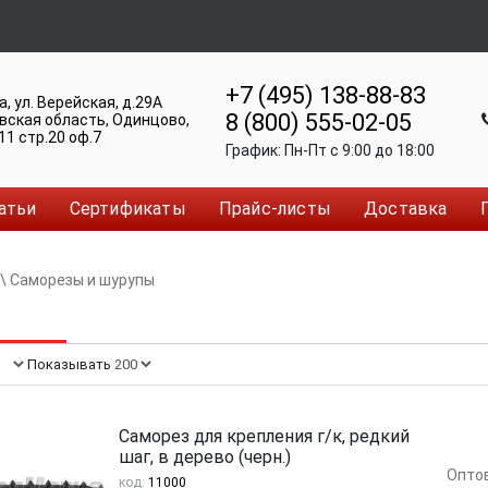
+7 (495) 138-88-83
а
,
ул. Верейская, д.29А
8 (800) 555-02-05
вская область, Одинцово
,
11 стр.20 оф.7
График:
Пн-Пт c 9:00 до 18:00
атьи
Сертификаты
Прайс-листы
Доставка
\
Саморезы и шурупы
Показывать:
Саморез для крепления г/к, редкий
шаг, в дерево (черн.)
Опто
код:
11000