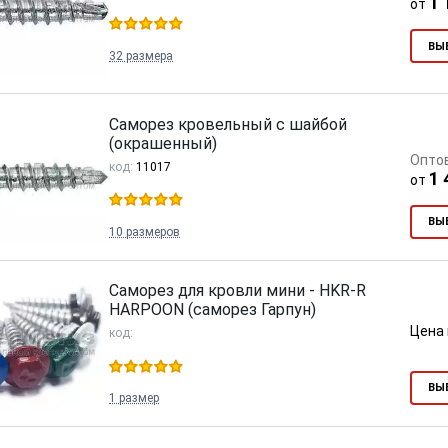
1 
от
ВЫ
32 размера
Саморез кровельный с шайбой
(окрашенный)
Опто
код:
11017
1 
от
ВЫ
10 размеров
Саморез для кровли мини - HKR-R
HARPOON (саморез Гарпун)
Цена 
код:
ВЫ
1 размер