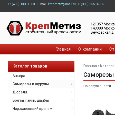
+7 (495) 138-88-83
E-mail:
krepmetiz@mail.ru
8 (800) 555-02-05
121357
Москв
143000
Моско
Внуковская д.
Главная
О компании
Ст
Каталог товаров
Главная
\
Каталог
Саморезы
Анкера
Саморезы и шурупы
Дюбели
Болты, гайки, шайбы
Нержавеющий крепеж