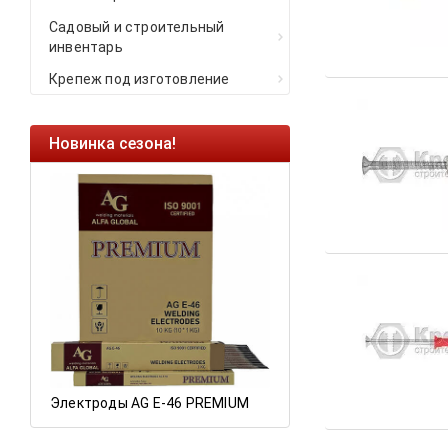
Садовый и строительный
инвентарь
Крепеж под изготовление
Новинка сезона!
Ликвидация оста
Саморезы кровель
HARPOON EURO
Ликвидация склад
остатков по ценам 
а
Электроды AG E-46 PREMIUM