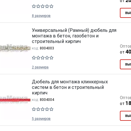
20
от
ВЫ
8 размеров
Универсальный (Рамный) дюбель для
монтажа в бетон, газобетон и
строительный кирпич
тков!
Cкрытый крепеж
Опто
код:
8004003
40
от
ные HKR-R
Крепление террас и фасадов
ВЫ
У нас появился
скрытый
2 размера
крепеж для деревянных террас
ских
и фасадов
.
2020 года!
Дюбель для монтажа клинкерных
систем в бетон и строительный
кирпич
Опто
код:
8004004
18
от
ВЫ
5 размеров