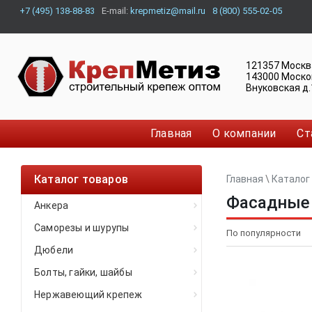
+7 (495) 138-88-83
E-mail:
krepmetiz@mail.ru
8 (800) 555-02-05
121357
Москв
143000
Моско
Внуковская д.
Главная
О компании
Ст
Каталог товаров
Главная
\
Каталог
Фасадные
Анкера
Саморезы и шурупы
Дюбели
Болты, гайки, шайбы
Нержавеющий крепеж