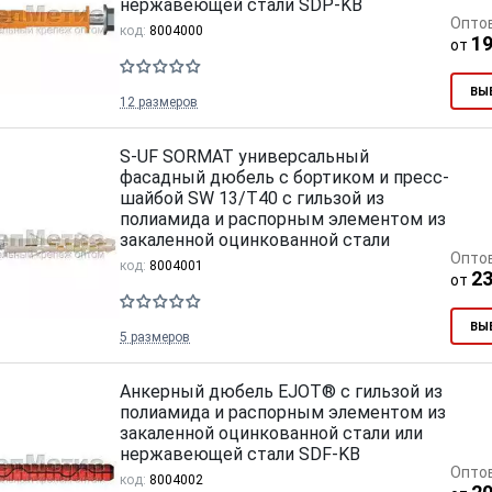
нержавеющей стали SDP-KB
Опто
код:
8004000
19
от
ВЫ
12 размеров
S-UF SORMAT универсальный
фасадный дюбель с бортиком и пресс-
шайбой SW 13/T40 с гильзой из
полиамида и распорным элементом из
закаленной оцинкованной стали
Опто
код:
8004001
23
от
ВЫ
5 размеров
Анкерный дюбель EJOT® с гильзой из
полиамида и распорным элементом из
закаленной оцинкованной стали или
нержавеющей стали SDF-KB
Опто
код:
8004002