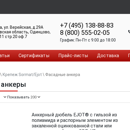
+7 (495) 138-88-83
а
,
ул. Верейская, д.29А
8 (800) 555-02-05
вская область, Одинцово
,
11 стр.20 оф.7
График:
Пн-Пт c 9:00 до 18:00
атьи
Сертификаты
Прайс-листы
Доставка
\
Крепеж Sormat/Ejot
\
Фасадные анкера
 анкеры
Показывать:
Анкерный дюбель EJOT® с гильзой из
полиамида и распорным элементом из
закаленной оцинкованной стали или