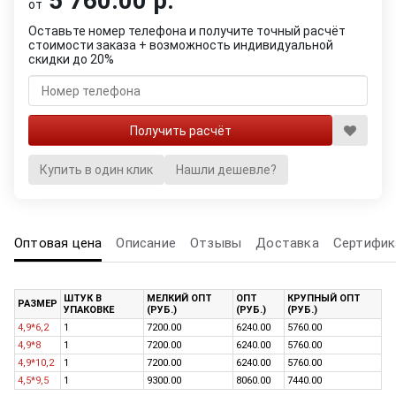
5 760.00 р.
от
Оставьте номер телефона и получите точный расчёт
стоимости заказа + возможность индивидуальной
скидки до 20%
Купить в один клик
Нашли дешевле?
Оптовая цена
Описание
Отзывы
Доставка
Сертифик
ШТУК В
МЕЛКИЙ ОПТ
ОПТ
КРУПНЫЙ ОПТ
РАЗМЕР
УПАКОВКЕ
(РУБ.)
(РУБ.)
(РУБ.)
4,9*6,2
1
7200.00
6240.00
5760.00
4,9*8
1
7200.00
6240.00
5760.00
4,9*10,2
1
7200.00
6240.00
5760.00
4,5*9,5
1
9300.00
8060.00
7440.00