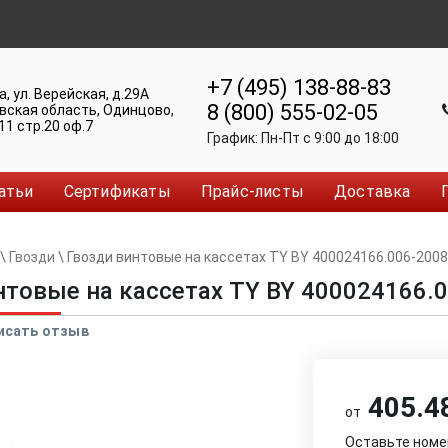
+7 (495) 138-88-83
а
,
ул. Верейская, д.29А
8 (800) 555-02-05
вская область, Одинцово
,
11 стр.20 оф.7
График:
Пн-Пт c 9:00 до 18:00
атьи
Сертификаты
Прайс-листы
Доставка
\
Гвозди
\
Гвозди винтовые на кассетах TY BY 400024166.006-2008
нтовые на кассетах TY BY 400024166.
исать отзыв
405.48
от
Оставьте номе