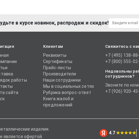
удьте в курсе новинок, распродаж и скидок!
игация
Клиентам
Свяжитесь с на
вная
Реквизиты
+7 (495) 138-88
омпании
Сертификаты
+7 (800) 555-02
тьи
Прайс-листы
Недовольны ра
тавка
Производители
сотрудников?
ядок работы
Наши сотрудники
Звоните по ном
такты
Мы в социальных сетях
+7 (926) 920-43
та сайта
Рубрика вопрос-ответ
ск
Книга жалоб и
предложений
металлические изделия.
4.7
★★★★★
е является офертой.