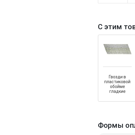
С этим то
Гвозди в
пластиковой
обойме
гладкие
Формы оп