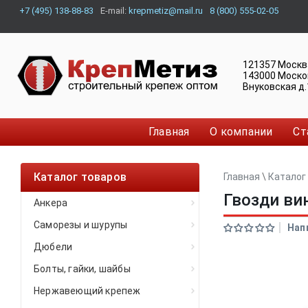
+7 (495) 138-88-83
E-mail:
krepmetiz@mail.ru
8 (800) 555-02-05
121357
Москв
143000
Моско
Внуковская д.
Главная
О компании
Ст
Каталог товаров
Главная
\
Каталог
Гвозди ви
Анкера
Саморезы и шурупы
Нап
Дюбели
Болты, гайки, шайбы
Нержавеющий крепеж