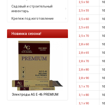
2,5 x 50
10
Садовый и строительный
2,5 x 55
10
инвентарь
Крепеж под изготовление
2,5 x 60
10
2,5 x 65
10
Новинка сезона!
Ликвидация оста
2,5 х 70
10
Саморезы кровель
2,8 x 60
10
HARPOON EURO
2,8 x 65
10
Ликвидация склад
2,8 x 70
10
остатков по ценам 
2,8 х 80
10
2,8 х 90
10
а
3,1 x 70
10
Электроды AG E-46 PREMIUM
3,1 x 80
10
3,1 x 90
10