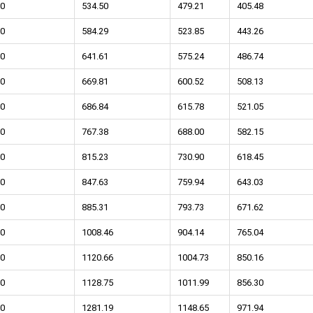
0
534.50
479.21
405.48
0
584.29
523.85
443.26
0
641.61
575.24
486.74
0
669.81
600.52
508.13
тков!
Cкрытый крепеж
0
686.84
615.78
521.05
ные HKR-R
Крепление террас и фасадов
0
767.38
688.00
582.15
0
815.23
730.90
618.45
У нас появился
скрытый
крепеж для деревянных террас
ских
0
847.63
759.94
643.03
и фасадов
.
2020 года!
0
885.31
793.73
671.62
0
1008.46
904.14
765.04
0
1120.66
1004.73
850.16
0
1128.75
1011.99
856.30
0
1281.19
1148.65
971.94