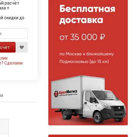
ый расчёт
аза +
й скидки до
клик
е?
Сделаем
ия