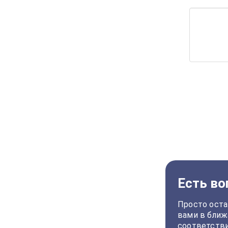
Есть во
Просто оста
вами в ближ
соответств