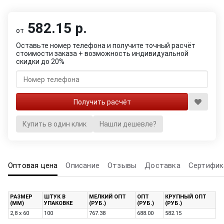
582.15 р.
от
Оставьте номер телефона и получите точный расчёт
стоимости заказа + возможность индивидуальной
скидки до 20%
Купить в один клик
Нашли дешевле?
Оптовая цена
Описание
Отзывы
Доставка
Сертифик
РАЗМЕР
ШТУК В
МЕЛКИЙ ОПТ
ОПТ
КРУПНЫЙ ОПТ
(ММ)
УПАКОВКЕ
(РУБ.)
(РУБ.)
(РУБ.)
2,8 x 60
100
767.38
688.00
582.15