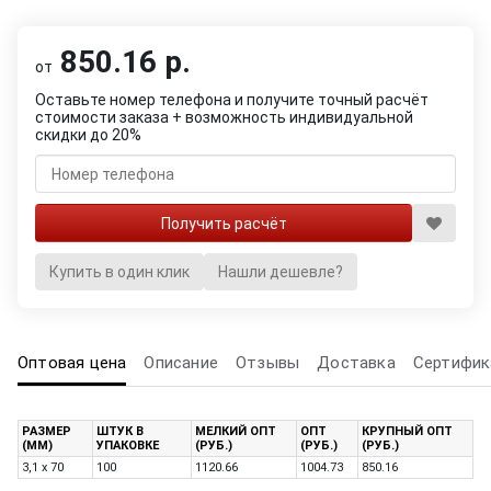
850.16 р.
от
Оставьте номер телефона и получите точный расчёт
стоимости заказа + возможность индивидуальной
скидки до 20%
Купить в один клик
Нашли дешевле?
Оптовая цена
Описание
Отзывы
Доставка
Сертифик
РАЗМЕР
ШТУК В
МЕЛКИЙ ОПТ
ОПТ
КРУПНЫЙ ОПТ
(ММ)
УПАКОВКЕ
(РУБ.)
(РУБ.)
(РУБ.)
3,1 x 70
100
1120.66
1004.73
850.16