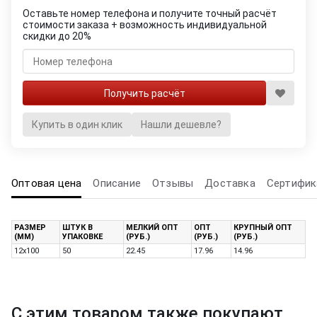
Оставьте номер телефона и получите точный расчёт
стоимости заказа + возможность индивидуальной
скидки до 20%
Купить в один клик
Нашли дешевле?
Оптовая цена
Описание
Отзывы
Доставка
Сертифик
РАЗМЕР
ШТУК В
МЕЛКИЙ ОПТ
ОПТ
КРУПНЫЙ ОПТ
(ММ)
УПАКОВКЕ
(РУБ.)
(РУБ.)
(РУБ.)
12х100
50
22.45
17.96
14.96
С этим товаром также покупают