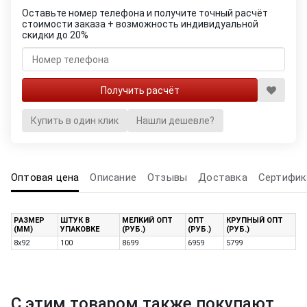
Оставьте номер телефона и получите точный расчёт
стоимости заказа + возможность индивидуальной
скидки до 20%
Купить в один клик
Нашли дешевле?
Оптовая цена
Описание
Отзывы
Доставка
Сертифик
РАЗМЕР
ШТУК В
МЕЛКИЙ ОПТ
ОПТ
КРУПНЫЙ ОПТ
(ММ)
УПАКОВКЕ
(РУБ.)
(РУБ.)
(РУБ.)
8х92
100
8699
6959
5799
С этим товаром также покупают