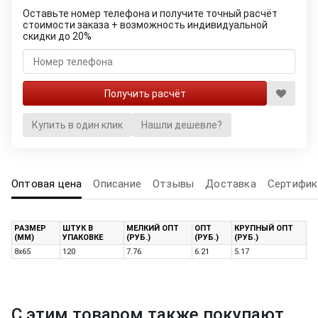
Оставьте номер телефона и получите точный расчёт
стоимости заказа + возможность индивидуальной
скидки до 20%
Купить в один клик
Нашли дешевле?
Оптовая цена
Описание
Отзывы
Доставка
Сертифик
РАЗМЕР
ШТУК В
МЕЛКИЙ ОПТ
ОПТ
КРУПНЫЙ ОПТ
(ММ)
УПАКОВКЕ
(РУБ.)
(РУБ.)
(РУБ.)
8х65
120
7.76
6.21
5.17
С этим товаром также покупают