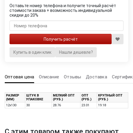
Оставьте номер телефона и получите точный расчёт
стоимости заказа + возможность индивидуальной
скидки до 20%
Купить в один клик
Нашли дешевле?
Оптовая цена
Описание
Отзывы
Доставка
Сертифик
РАЗМЕР
ШТУК В
МЕЛКИЙ ОПТ
ОПТ
КРУПНЫЙ ОПТ
(ММ)
УПАКОВКЕ
(РУБ.)
(РУБ.)
(РУБ.)
12х130
30
28.76
23.01
19.18
С этим товаром также покупают