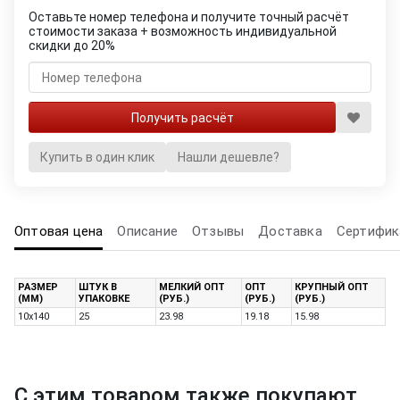
Оставьте номер телефона и получите точный расчёт
стоимости заказа + возможность индивидуальной
скидки до 20%
Купить в один клик
Нашли дешевле?
Оптовая цена
Описание
Отзывы
Доставка
Сертифик
РАЗМЕР
ШТУК В
МЕЛКИЙ ОПТ
ОПТ
КРУПНЫЙ ОПТ
(ММ)
УПАКОВКЕ
(РУБ.)
(РУБ.)
(РУБ.)
10x140
25
23.98
19.18
15.98
С этим товаром также покупают