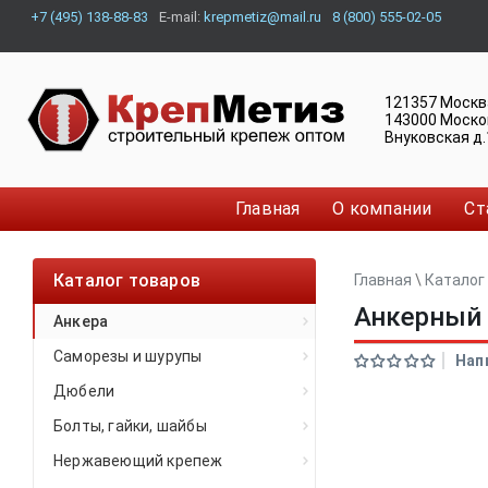
+7 (495) 138-88-83
E-mail:
krepmetiz@mail.ru
8 (800) 555-02-05
121357
Москв
143000
Моско
Внуковская д.
Главная
О компании
Ст
Каталог товаров
Главная
\
Каталог
Анкерный 
Анкера
Саморезы и шурупы
Нап
Дюбели
Болты, гайки, шайбы
Нержавеющий крепеж