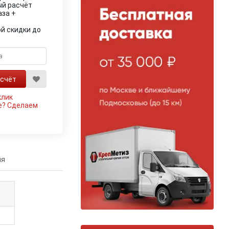
ый расчёт
аза +
й скидки до
клик
е?
Сделаем
ия