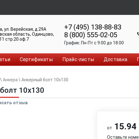
+7 (495) 138-88-83
а
,
ул. Верейская, д.29А
8 (800) 555-02-05
вская область, Одинцово
,
11 стр.20 оф.7
График:
Пн-Пт c 9:00 до 18:00
атьи
Сертификаты
Прайс-листы
Доставка
\
Анкера
\
Анкерный болт 10x130
болт 10x130
исать отзыв
15.94 
от
Оставьте номе