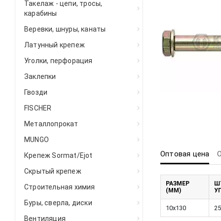
Такелаж - цепи, тросы,
карабины
Веревки, шнуры, канаты
Латунный крепеж
Уголки, перфорация
Заклепки
Гвозди
FISCHER
Металлопрокат
MUNGO
Оптовая цена
Крепеж Sormat/Ejot
Скрытый крепеж
РАЗМЕР
Ш
Строительная химия
(ММ)
У
Буры, сверла, диски
10х130
25
Вентиляция