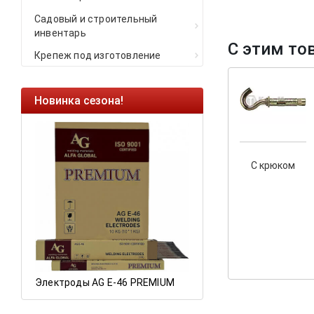
Садовый и строительный
инвентарь
С этим то
Крепеж под изготовление
Новинка сезона!
Ликвидация остатк
Саморезы кровельны
HARPOON EURO
С крюком
Ликвидация складск
остатков по ценам 20
Электроды AG E-46 PREMIUM