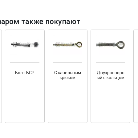
варом также покупают
ов!
Cкрытый крепеж
е HKR-R
Крепление террас и фасадов
У нас появился
скрытый
Болт БСР
С качельным
Двухраспорн
крепеж для деревянных террас
их
крюком
ый с кольцом
и фасадов
.
20 года!