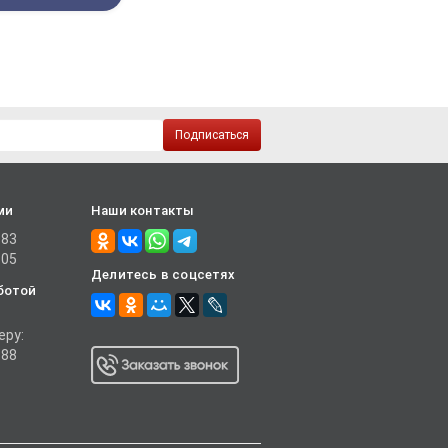
Подписаться
ми
Наши контакты
-83
-05
Делитесь в соцсетях
ботой
еру:
-88