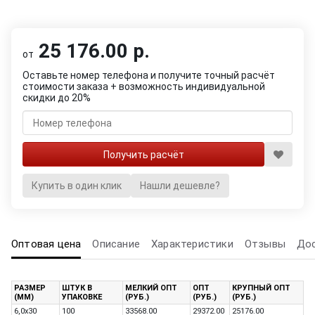
25 176.00 р.
от
Оставьте номер телефона и получите точный расчёт
стоимости заказа + возможность индивидуальной
скидки до 20%
Купить в один клик
Нашли дешевле?
Оптовая цена
Описание
Характеристики
Отзывы
До
РАЗМЕР
ШТУК В
МЕЛКИЙ ОПТ
ОПТ
КРУПНЫЙ ОПТ
(ММ)
УПАКОВКЕ
(РУБ.)
(РУБ.)
(РУБ.)
6,0х30
100
33568.00
29372.00
25176.00