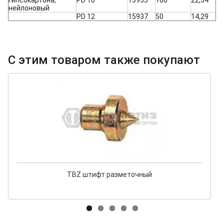
гипсокартона,
PD 10
15935
100
22,34
нейлоновый
PD 12
15937
50
14,29
С этим товаром также покупают
TBZ штифт разметочный