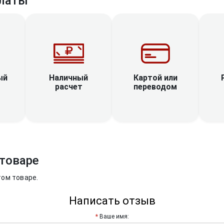
латы
Наличный
ый
Картой или
расчет
переводом
товаре
том товаре.
Написать отзыв
Ваше имя: