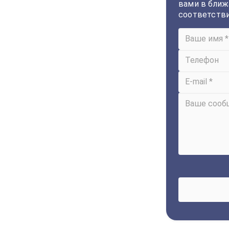
вами в ближ
соответств