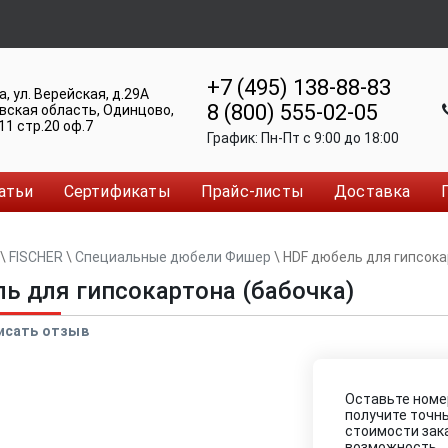
+7 (495) 138-88-83
а
,
ул. Верейская, д.29А
8 (800) 555-02-05
вская область, Одинцово
,
11 стр.20 оф.7
График:
Пн-Пт c 9:00 до 18:00
атьи
Сертификаты
Прайс-листы
Доставка
\
FISCHER
\
Специальные дюбели Фишер
\
HDF дюбель для гипсока
ь для гипсокартона (бабочка)
исать отзыв
Оставьте номе
получите точн
стоимости зак
возможность