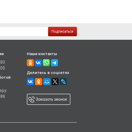
Подписаться
ми
Наши контакты
-83
-05
Делитесь в соцсетях
ботой
еру:
-88