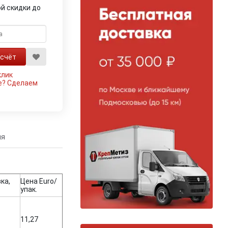
й скидки до
клик
е?
Сделаем
ия
ка,
Цена Euro/
упак.
11,27