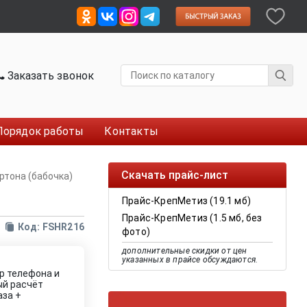
Заказать звонок
Порядок работы
Контакты
Скачать прайс-лист
ртона (бабочка)
Прайс-КрепМетиз (19.1 мб)
Прайс-КрепМетиз (1.5 мб, без
Код: FSHR216
фото)
дополнительные скидки от цен
указанных в прайсе обсуждаются.
р телефона и
ый расчёт
аза +