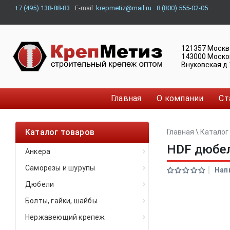
+7 (495) 138-88-83
E-mail:
krepmetiz@mail.ru
8 (800) 555-02-05
121357
Москв
143000
Моско
Внуковская д.
Главная
О компании
Ст
Каталог товаров
Главная
\
Каталог
HDF дюбел
Анкера
Саморезы и шурупы
Нап
Дюбели
Болты, гайки, шайбы
Нержавеющий крепеж