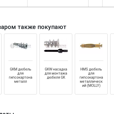
варом также покупают
идация остатков!
Cкрытый крепеж
езы кровельные HKR-R
Крепление террас и фасадов
OON EURO
GKM дюбель
GKW насадка
HMS дюбель
для
для монтажа
для
гипсокартона
дюбеля GK
гипсокартона
металл
металлическ
ий (MOLLY)
У нас появился
скрытый
дация складских
крепеж для деревянных террас
ков по ценам 2020 года!
и фасадов
.