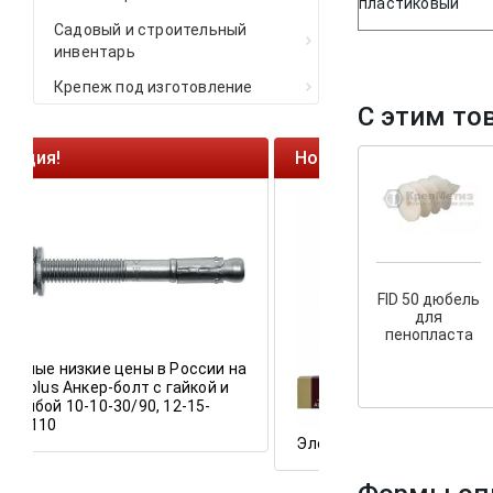
пластиковый
Садовый и строительный
инвентарь
Крепеж под изготовление
С этим то
Новинка сезона!
Ликв
Самор
HARP
FID 50 дюбель
для
пенопласта
ы в России на
т с гайкой и
0, 12-15-
Ликви
остат
Электроды AG E-46 PREMIUM