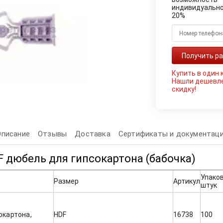
индивидуально
20%
Купить в один 
Нашли дешевл
скидку!
Описание
Отзывы
Доставка
Сертификаты и документац
F дюбель для гипсокартона (бабочка)
Упаков
Размер
Артикул
штук
окартона,
HDF
16738
100