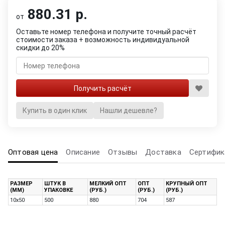
880.31 р.
от
Оставьте номер телефона и получите точный расчёт
стоимости заказа + возможность индивидуальной
скидки до 20%
Купить в один клик
Нашли дешевле?
Оптовая цена
Описание
Отзывы
Доставка
Сертифик
РАЗМЕР
ШТУК В
МЕЛКИЙ ОПТ
ОПТ
КРУПНЫЙ ОПТ
(ММ)
УПАКОВКЕ
(РУБ.)
(РУБ.)
(РУБ.)
10х50
500
880
704
587