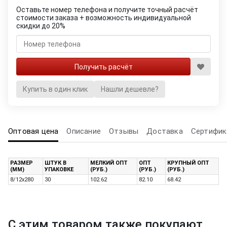
Оставьте номер телефона и получите точный расчёт
стоимости заказа + возможность индивидуальной
скидки до 20%
Купить в один клик
Нашли дешевле?
Оптовая цена
Описание
Отзывы
Доставка
Сертифик
РАЗМЕР
ШТУК В
МЕЛКИЙ ОПТ
ОПТ
КРУПНЫЙ ОПТ
(ММ)
УПАКОВКЕ
(РУБ.)
(РУБ.)
(РУБ.)
8/12x280
30
102.62
82.10
68.42
С этим товаром также покупают